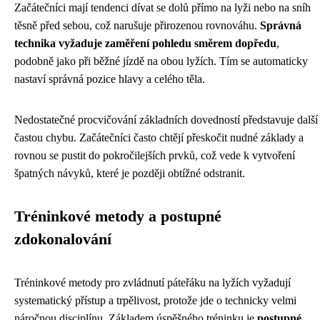
Začátečníci mají tendenci dívat se dolů přímo na lyži nebo na sníh
těsně před sebou, což narušuje přirozenou rovnováhu.
Správná
technika vyžaduje zaměření pohledu směrem dopředu
,
podobně jako při běžné jízdě na obou lyžích. Tím se automaticky
nastaví správná pozice hlavy a celého těla.
Nedostatečné procvičování základních dovedností představuje další
častou chybu. Začátečníci často chtějí přeskočit nudné základy a
rovnou se pustit do pokročilejších prvků, což vede k vytvoření
špatných návyků, které je později obtížné odstranit.
Tréninkové metody a postupné
zdokonalování
Tréninkové metody pro zvládnutí páteřáku na lyžích vyžadují
systematický přístup a trpělivost, protože jde o technicky velmi
náročnou disciplínu. Základem úspěšného tréninku je
postupné