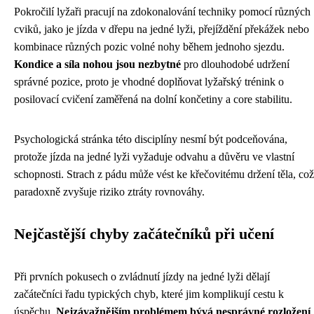
Pokročilí lyžaři pracují na zdokonalování techniky pomocí různých
cviků, jako je jízda v dřepu na jedné lyži, přejíždění překážek nebo
kombinace různých pozic volné nohy během jednoho sjezdu.
Kondice a síla nohou jsou nezbytné
pro dlouhodobé udržení
správné pozice, proto je vhodné doplňovat lyžařský trénink o
posilovací cvičení zaměřená na dolní končetiny a core stabilitu.
Psychologická stránka této disciplíny nesmí být podceňována,
protože jízda na jedné lyži vyžaduje odvahu a důvěru ve vlastní
schopnosti. Strach z pádu může vést ke křečovitému držení těla, což
paradoxně zvyšuje riziko ztráty rovnováhy.
Nejčastější chyby začátečníků při učení
Při prvních pokusech o zvládnutí jízdy na jedné lyži dělají
začátečníci řadu typických chyb, které jim komplikují cestu k
úspěchu.
Nejzávažnějším problémem bývá nesprávné rozložení