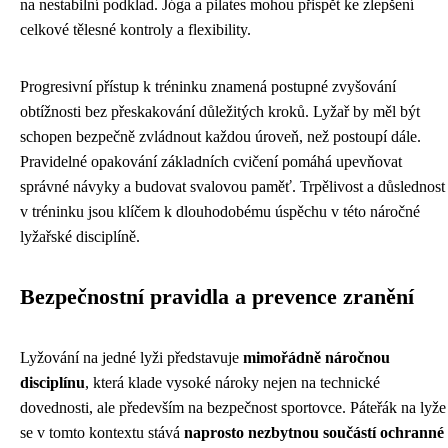
na nestabilní podklad. Jóga a pilates mohou přispět ke zlepšení
celkové tělesné kontroly a flexibility.
Progresivní přístup k tréninku znamená postupné zvyšování
obtížnosti bez přeskakování důležitých kroků. Lyžař by měl být
schopen bezpečně zvládnout každou úroveň, než postoupí dále.
Pravidelné opakování základních cvičení pomáhá upevňovat
správné návyky a budovat svalovou paměť. Trpělivost a důslednost
v tréninku jsou klíčem k dlouhodobému úspěchu v této náročné
lyžařské disciplíně.
Bezpečnostní pravidla a prevence zranění
Lyžování na jedné lyži představuje
mimořádně náročnou
disciplínu
, která klade vysoké nároky nejen na technické
dovednosti, ale především na bezpečnost sportovce. Páteřák na lyže
se v tomto kontextu stává
naprosto nezbytnou součástí ochranné