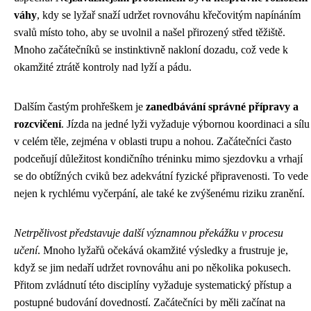
váhy
, kdy se lyžař snaží udržet rovnováhu křečovitým napínáním
svalů místo toho, aby se uvolnil a našel přirozený střed těžiště.
Mnoho začátečníků se instinktivně nakloní dozadu, což vede k
okamžité ztrátě kontroly nad lyží a pádu.
Dalším častým prohřeškem je
zanedbávání správné přípravy a
rozcvičení
. Jízda na jedné lyži vyžaduje výbornou koordinaci a sílu
v celém těle, zejména v oblasti trupu a nohou. Začátečníci často
podceňují důležitost kondičního tréninku mimo sjezdovku a vrhají
se do obtížných cviků bez adekvátní fyzické připravenosti. To vede
nejen k rychlému vyčerpání, ale také ke zvýšenému riziku zranění.
Netrpělivost představuje další významnou překážku v procesu
učení
. Mnoho lyžařů očekává okamžité výsledky a frustruje je,
když se jim nedaří udržet rovnováhu ani po několika pokusech.
Přitom zvládnutí této disciplíny vyžaduje systematický přístup a
postupné budování dovedností. Začátečníci by měli začínat na