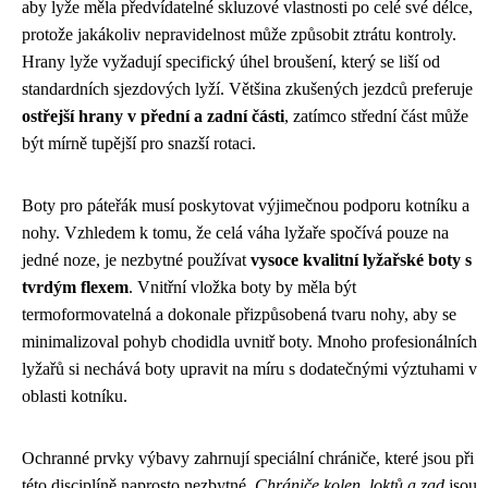
aby lyže měla předvídatelné skluzové vlastnosti po celé své délce,
protože jakákoliv nepravidelnost může způsobit ztrátu kontroly.
Hrany lyže vyžadují specifický úhel broušení, který se liší od
standardních sjezdových lyží. Většina zkušených jezdců preferuje
ostřejší hrany v přední a zadní části
, zatímco střední část může
být mírně tupější pro snazší rotaci.
Boty pro páteřák musí poskytovat výjimečnou podporu kotníku a
nohy. Vzhledem k tomu, že celá váha lyžaře spočívá pouze na
jedné noze, je nezbytné používat
vysoce kvalitní lyžařské boty s
tvrdým flexem
. Vnitřní vložka boty by měla být
termoformovatelná a dokonale přizpůsobená tvaru nohy, aby se
minimalizoval pohyb chodidla uvnitř boty. Mnoho profesionálních
lyžařů si nechává boty upravit na míru s dodatečnými výztuhami v
oblasti kotníku.
Ochranné prvky výbavy zahrnují speciální chrániče, které jsou při
této disciplíně naprosto nezbytné.
Chrániče kolen, loktů a zad
jsou