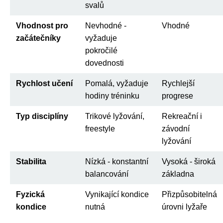
svalů
Vhodnost pro
Nevhodné -
Vhodné
začátečníky
vyžaduje
pokročilé
dovednosti
Rychlost učení
Pomalá, vyžaduje
Rychlejší
hodiny tréninku
progrese
Typ disciplíny
Trikové lyžování,
Rekreační i
freestyle
závodní
lyžování
Stabilita
Nízká - konstantní
Vysoká - široká
balancování
základna
Fyzická
Vynikající kondice
Přizpůsobitelná
kondice
nutná
úrovni lyžaře