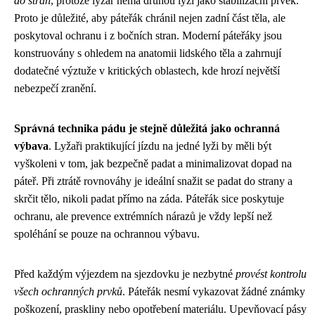
do stran
, protože lyžař nemá druhou lyži jako stabilizační prvek.
Proto je důležité, aby páteřák chránil nejen zadní část těla, ale
poskytoval ochranu i z bočních stran. Moderní páteřáky jsou
konstruovány s ohledem na anatomii lidského těla a zahrnují
dodatečné výztuže v kritických oblastech, kde hrozí největší
nebezpečí zranění.
Správná technika pádu je stejně důležitá jako ochranná
výbava
. Lyžaři praktikující jízdu na jedné lyži by měli být
vyškoleni v tom, jak bezpečně padat a minimalizovat dopad na
páteř. Při ztrátě rovnováhy je ideální snažit se padat do strany a
skrčit tělo, nikoli padat přímo na záda. Páteřák sice poskytuje
ochranu, ale prevence extrémních nárazů je vždy lepší než
spoléhání se pouze na ochrannou výbavu.
Před každým výjezdem na sjezdovku je nezbytné
provést kontrolu
všech ochranných prvků
. Páteřák nesmí vykazovat žádné známky
poškození, praskliny nebo opotřebení materiálu. Upevňovací pásy