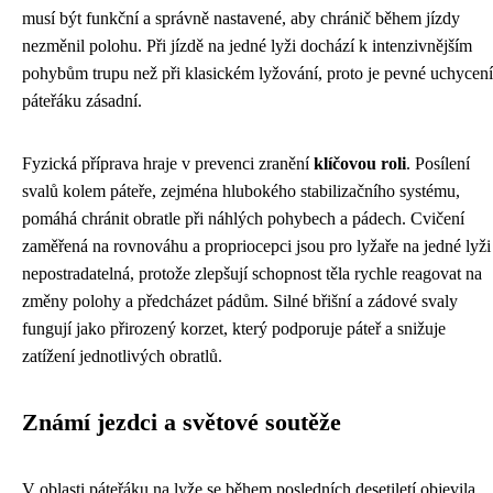
musí být funkční a správně nastavené, aby chránič během jízdy
nezměnil polohu. Při jízdě na jedné lyži dochází k intenzivnějším
pohybům trupu než při klasickém lyžování, proto je pevné uchycení
páteřáku zásadní.
Fyzická příprava hraje v prevenci zranění
klíčovou roli
. Posílení
svalů kolem páteře, zejména hlubokého stabilizačního systému,
pomáhá chránit obratle při náhlých pohybech a pádech. Cvičení
zaměřená na rovnováhu a propriocepci jsou pro lyžaře na jedné lyži
nepostradatelná, protože zlepšují schopnost těla rychle reagovat na
změny polohy a předcházet pádům. Silné břišní a zádové svaly
fungují jako přirozený korzet, který podporuje páteř a snižuje
zatížení jednotlivých obratlů.
Známí jezdci a světové soutěže
V oblasti páteřáku na lyže se během posledních desetiletí objevila