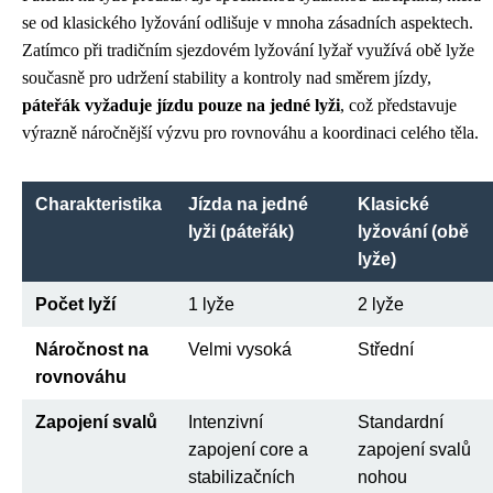
se od klasického lyžování odlišuje v mnoha zásadních aspektech.
Zatímco při tradičním sjezdovém lyžování lyžař využívá obě lyže
současně pro udržení stability a kontroly nad směrem jízdy,
páteřák vyžaduje jízdu pouze na jedné lyži
, což představuje
výrazně náročnější výzvu pro rovnováhu a koordinaci celého těla.
Charakteristika
Jízda na jedné
Klasické
lyži (páteřák)
lyžování (obě
lyže)
Počet lyží
1 lyže
2 lyže
Náročnost na
Velmi vysoká
Střední
rovnováhu
Zapojení svalů
Intenzivní
Standardní
zapojení core a
zapojení svalů
stabilizačních
nohou