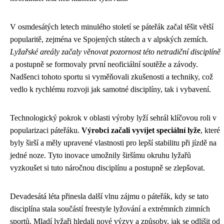
V osmdesátých letech minulého století se páteřák začal těšit větší
popularitě, zejména ve Spojených státech a v alpských zemích.
Lyžařské areály začaly věnovat pozornost této netradiční disciplíně
a postupně se formovaly první neoficiální soutěže a závody.
Nadšenci tohoto sportu si vyměňovali zkušenosti a techniky, což
vedlo k rychlému rozvoji jak samotné disciplíny, tak i vybavení.
Technologický pokrok v oblasti výroby lyží sehrál klíčovou roli v
popularizaci páteřáku.
Výrobci začali vyvíjet speciální lyže
, které
byly širší a měly upravené vlastnosti pro lepší stabilitu při jízdě na
jedné noze. Tyto inovace umožnily širšímu okruhu lyžařů
vyzkoušet si tuto náročnou disciplínu a postupně se zlepšovat.
Devadesátá léta přinesla další vlnu zájmu o páteřák, kdy se tato
disciplína stala součástí freestyle lyžování a extrémních zimních
sportů. Mladí lyžaři hledali nové výzvy a způsoby, jak se odlišit od