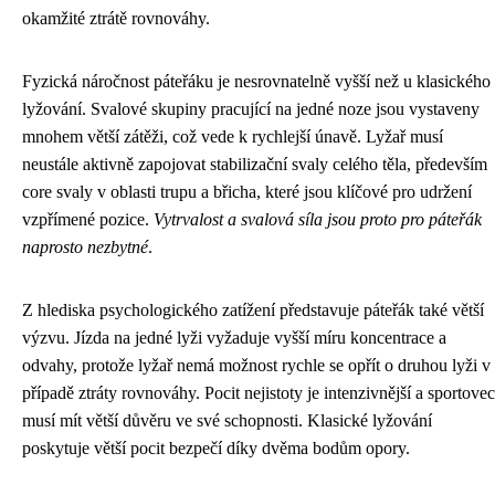
okamžité ztrátě rovnováhy.
Fyzická náročnost páteřáku je nesrovnatelně vyšší než u klasického
lyžování. Svalové skupiny pracující na jedné noze jsou vystaveny
mnohem větší zátěži, což vede k rychlejší únavě. Lyžař musí
neustále aktivně zapojovat stabilizační svaly celého těla, především
core svaly v oblasti trupu a břicha, které jsou klíčové pro udržení
vzpřímené pozice.
Vytrvalost a svalová síla jsou proto pro páteřák
naprosto nezbytné
.
Z hlediska psychologického zatížení představuje páteřák také větší
výzvu. Jízda na jedné lyži vyžaduje vyšší míru koncentrace a
odvahy, protože lyžař nemá možnost rychle se opřít o druhou lyži v
případě ztráty rovnováhy. Pocit nejistoty je intenzivnější a sportovec
musí mít větší důvěru ve své schopnosti. Klasické lyžování
poskytuje větší pocit bezpečí díky dvěma bodům opory.