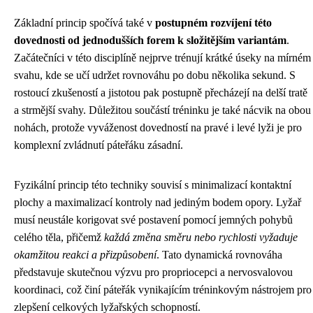
Základní princip spočívá také v
postupném rozvíjení této
dovednosti od jednodušších forem k složitějším variantám
.
Začátečníci v této disciplíně nejprve trénují krátké úseky na mírném
svahu, kde se učí udržet rovnováhu po dobu několika sekund. S
rostoucí zkušeností a jistotou pak postupně přecházejí na delší tratě
a strmější svahy. Důležitou součástí tréninku je také nácvik na obou
nohách, protože vyváženost dovedností na pravé i levé lyži je pro
komplexní zvládnutí páteřáku zásadní.
Fyzikální princip této techniky souvisí s minimalizací kontaktní
plochy a maximalizací kontroly nad jediným bodem opory. Lyžař
musí neustále korigovat své postavení pomocí jemných pohybů
celého těla, přičemž
každá změna směru nebo rychlosti vyžaduje
okamžitou reakci a přizpůsobení
. Tato dynamická rovnováha
představuje skutečnou výzvu pro propriocepci a nervosvalovou
koordinaci, což činí páteřák vynikajícím tréninkovým nástrojem pro
zlepšení celkových lyžařských schopností.