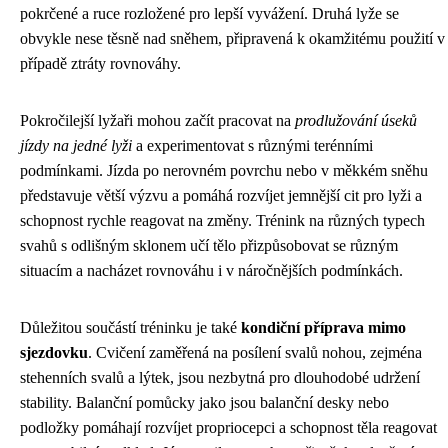
pokrčené a ruce rozložené pro lepší vyvážení. Druhá lyže se
obvykle nese těsně nad sněhem, připravená k okamžitému použití v
případě ztráty rovnováhy.
Pokročilejší lyžaři mohou začít pracovat na
prodlužování úseků
jízdy na jedné lyži
a experimentovat s různými terénními
podmínkami. Jízda po nerovném povrchu nebo v měkkém sněhu
představuje větší výzvu a pomáhá rozvíjet jemnější cit pro lyži a
schopnost rychle reagovat na změny. Trénink na různých typech
svahů s odlišným sklonem učí tělo přizpůsobovat se různým
situacím a nacházet rovnováhu i v náročnějších podmínkách.
Důležitou součástí tréninku je také
kondiční příprava mimo
sjezdovku
. Cvičení zaměřená na posílení svalů nohou, zejména
stehenních svalů a lýtek, jsou nezbytná pro dlouhodobé udržení
stability. Balanční pomůcky jako jsou balanční desky nebo
podložky pomáhají rozvíjet propriocepci a schopnost těla reagovat