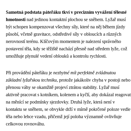
Samotná podstata páteřáku tkví v precizním vyvážení tělesné
hmotnosti
nad jedinou kontaktní plochou se sněhem. Lyžař musí
být schopen kompenzovat všechny síly, které na něj během jízdy
působí, včetně gravitace, odstředivé síly v obloucích a různých
nerovností terénu. Klíčovým momentem je nalezení správného
postavení těla, kdy se těžiště nachází přesně nad středem lyže, což
umožňuje plynulé vedení oblouků a kontrolu rychlosti.
Při provádění páteřáku je
nezbytné mít perfektně zvládnutou
základní lyžařskou techniku
, protože jakákoliv chyba v postoji nebo
přenosu váhy se okamžitě projeví ztrátou stability. Lyžař musí
aktivně pracovat s kotníkem, kolenem a kyčlí, aby dokázal reagovat
na měnící se podmínky sjezdovky. Druhá lyže, která není v
kontaktu se sněhem, se obvykle drží v mírně pokrčené poloze vedle
těla nebo lehce vzadu, přičemž její poloha významně ovlivňuje
celkovou rovnováhu.