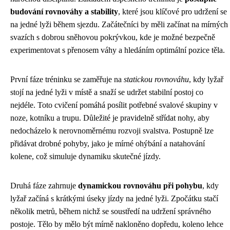
budování rovnováhy a stability
, které jsou klíčové pro udržení se
na jedné lyži během sjezdu. Začátečníci by měli začínat na mírných
svazích s dobrou sněhovou pokrývkou, kde je možné bezpečně
experimentovat s přenosem váhy a hledáním optimální pozice těla.
První fáze tréninku se zaměřuje na
statickou rovnováhu
, kdy lyžař
stojí na jedné lyži v místě a snaží se udržet stabilní postoj co
nejdéle. Toto cvičení pomáhá posílit potřebné svalové skupiny v
noze, kotníku a trupu. Důležité je pravidelně střídat nohy, aby
nedocházelo k nerovnoměrnému rozvoji svalstva. Postupně lze
přidávat drobné pohyby, jako je mírné ohýbání a natahování
kolene, což simuluje dynamiku skutečné jízdy.
Druhá fáze zahrnuje
dynamickou rovnováhu při pohybu
, kdy
lyžař začíná s krátkými úseky jízdy na jedné lyži. Zpočátku stačí
několik metrů, během nichž se soustředí na udržení správného
postoje. Tělo by mělo být mírně nakloněno dopředu, koleno lehce