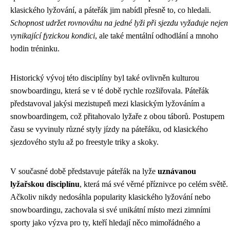
klasického lyžování, a páteřák jim nabídl přesně to, co hledali.
Schopnost udržet rovnováhu na jedné lyži při sjezdu vyžaduje nejen
vynikající fyzickou kondici
, ale také mentální odhodlání a mnoho
hodin tréninku.
Historický vývoj této disciplíny byl také ovlivněn kulturou
snowboardingu, která se v té době rychle rozšiřovala. Páteřák
představoval jakýsi mezistupeň mezi klasickým lyžováním a
snowboardingem, což přitahovalo lyžaře z obou táborů. Postupem
času se vyvinuly různé styly jízdy na páteřáku, od klasického
sjezdového stylu až po freestyle triky a skoky.
V současné době představuje páteřák na lyže
uznávanou
lyžařskou disciplínu
, která má své věrné příznivce po celém světě.
Ačkoliv nikdy nedosáhla popularity klasického lyžování nebo
snowboardingu, zachovala si své unikátní místo mezi zimními
sporty jako výzva pro ty, kteří hledají něco mimořádného a