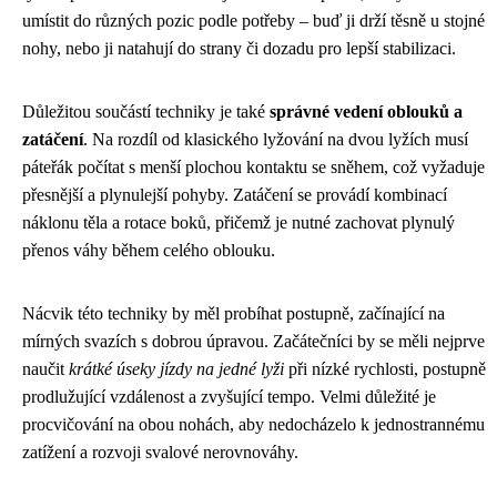
umístit do různých pozic podle potřeby – buď ji drží těsně u stojné
nohy, nebo ji natahují do strany či dozadu pro lepší stabilizaci.
Důležitou součástí techniky je také
správné vedení oblouků a
zatáčení
. Na rozdíl od klasického lyžování na dvou lyžích musí
páteřák počítat s menší plochou kontaktu se sněhem, což vyžaduje
přesnější a plynulejší pohyby. Zatáčení se provádí kombinací
náklonu těla a rotace boků, přičemž je nutné zachovat plynulý
přenos váhy během celého oblouku.
Nácvik této techniky by měl probíhat postupně, začínající na
mírných svazích s dobrou úpravou. Začátečníci by se měli nejprve
naučit
krátké úseky jízdy na jedné lyži
při nízké rychlosti, postupně
prodlužující vzdálenost a zvyšující tempo. Velmi důležité je
procvičování na obou nohách, aby nedocházelo k jednostrannému
zatížení a rozvoji svalové nerovnováhy.