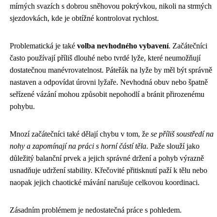
mírných svazích s dobrou sněhovou pokrývkou, nikoli na strmých
sjezdovkách, kde je obtížné kontrolovat rychlost.
Problematická je také
volba nevhodného vybavení
. Začátečníci
často používají příliš dlouhé nebo tvrdé lyže, které neumožňují
dostatečnou manévrovatelnost. Páteřák na lyže by měl být správně
nastaven a odpovídat úrovni lyžaře. Nevhodná obuv nebo špatně
seřízené vázání mohou způsobit nepohodlí a bránit přirozenému
pohybu.
Mnozí začátečníci také dělají chybu v tom, že
se příliš soustředí na
nohy a zapomínají na práci s horní částí těla
. Paže slouží jako
důležitý balanční prvek a jejich správné držení a pohyb výrazně
usnadňuje udržení stability. Křečovité přitisknutí paží k tělu nebo
naopak jejich chaotické mávání narušuje celkovou koordinaci.
Zásadním problémem je nedostatečná práce s pohledem.