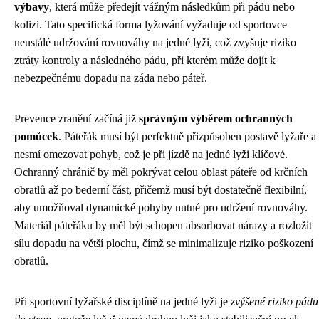
výbavy
, která může předejít vážným následkům při pádu nebo
kolizi. Tato specifická forma lyžování vyžaduje od sportovce
neustálé udržování rovnováhy na jedné lyži, což zvyšuje riziko
ztráty kontroly a následného pádu, při kterém může dojít k
nebezpečnému dopadu na záda nebo páteř.
Prevence zranění začíná již
správným výběrem ochranných
pomůcek
. Páteřák musí být perfektně přizpůsoben postavě lyžaře a
nesmí omezovat pohyb, což je při jízdě na jedné lyži klíčové.
Ochranný chránič by měl pokrývat celou oblast páteře od krčních
obratlů až po bederní část, přičemž musí být dostatečně flexibilní,
aby umožňoval dynamické pohyby nutné pro udržení rovnováhy.
Materiál páteřáku by měl být schopen absorbovat nárazy a rozložit
sílu dopadu na větší plochu, čímž se minimalizuje riziko poškození
obratlů.
Při sportovní lyžařské disciplíně na jedné lyži je
zvýšené riziko pádu