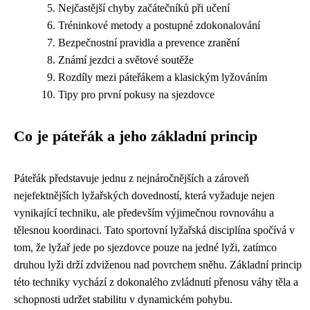
Nejčastější chyby začátečníků při učení
Tréninkové metody a postupné zdokonalování
Bezpečnostní pravidla a prevence zranění
Známí jezdci a světové soutěže
Rozdíly mezi páteřákem a klasickým lyžováním
Tipy pro první pokusy na sjezdovce
Co je páteřák a jeho základní princip
Páteřák představuje jednu z nejnáročnějších a zároveň
nejefektnějších lyžařských dovedností, která vyžaduje nejen
vynikající techniku, ale především výjimečnou rovnováhu a
tělesnou koordinaci. Tato sportovní lyžařská disciplína spočívá v
tom, že lyžař jede po sjezdovce pouze na jedné lyži, zatímco
druhou lyži drží zdviženou nad povrchem sněhu. Základní princip
této techniky vychází z dokonalého zvládnutí přenosu váhy těla a
schopnosti udržet stabilitu v dynamickém pohybu.