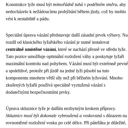
Konstrukce lyže musí být
mimořádně tuhá v podélném směru
, aby
nedocházelo k nežádoucímu prohýbání během jízdy, což by mohlo
vést k nestabilitě a pádu.
Speciální úprava vázání představuje další zásadní prvek výbavy. Na
rozdíl od klasického lyžařského vázání je nutné instalovat
centrálně umístěné vázání
, které se nachází přesně ve středu lyže.
Tato pozice umožňuje optimální rozložení váhy a poskytuje lyžaři
maximální kontrolu nad pohybem. Vázání musí být extrémně pevné
a spolehlivé, protože při jízdě na jedné lyži působí na tuto
komponentu mnohem větší síly než při běžném lyžování. Mnoho
zkušených lyžařů používá speciálně vyztužená vázání s
dodatečnými bezpečnostními prvky.
Úprava skluznice lyže je dalším nezbytným krokem přípravy.
Skluznice musí být dokonale vybroušená a voskovaná
s důrazem na
rovnoměrné rozložení vosku po celé délce. Při páteřáku je důležité,