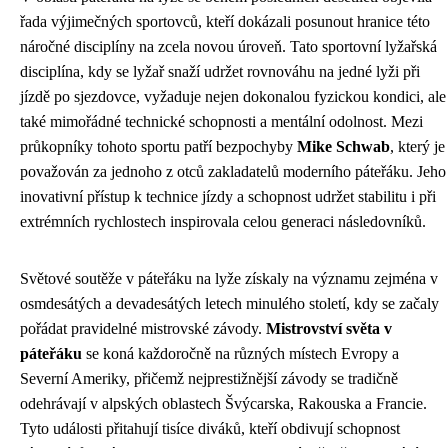
řada výjimečných sportovců, kteří dokázali posunout hranice této
náročné disciplíny na zcela novou úroveň. Tato sportovní lyžařská
disciplína, kdy se lyžař snaží udržet rovnováhu na jedné lyži při
jízdě po sjezdovce, vyžaduje nejen dokonalou fyzickou kondici, ale
také mimořádné technické schopnosti a mentální odolnost. Mezi
průkopníky tohoto sportu patří bezpochyby
Mike Schwab
, který je
považován za jednoho z otců zakladatelů moderního páteřáku. Jeho
inovativní přístup k technice jízdy a schopnost udržet stabilitu i při
extrémních rychlostech inspirovala celou generaci následovníků.
Světové soutěže v páteřáku na lyže získaly na významu zejména v
osmdesátých a devadesátých letech minulého století, kdy se začaly
pořádat pravidelné mistrovské závody.
Mistrovství světa v
páteřáku
se koná každoročně na různých místech Evropy a
Severní Ameriky, přičemž nejprestižnější závody se tradičně
odehrávají v alpských oblastech Švýcarska, Rakouska a Francie.
Tyto události přitahují tisíce diváků, kteří obdivují schopnost