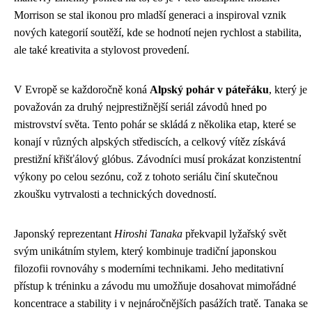
Morrison se stal ikonou pro mladší generaci a inspiroval vznik
nových kategorií soutěží, kde se hodnotí nejen rychlost a stabilita,
ale také kreativita a stylovost provedení.
V Evropě se každoročně koná
Alpský pohár v páteřáku
, který je
považován za druhý nejprestižnější seriál závodů hned po
mistrovství světa. Tento pohár se skládá z několika etap, které se
konají v různých alpských střediscích, a celkový vítěz získává
prestižní křišťálový glóbus. Závodníci musí prokázat konzistentní
výkony po celou sezónu, což z tohoto seriálu činí skutečnou
zkoušku vytrvalosti a technických dovedností.
Japonský reprezentant
Hiroshi Tanaka
překvapil lyžařský svět
svým unikátním stylem, který kombinuje tradiční japonskou
filozofii rovnováhy s moderními technikami. Jeho meditativní
přístup k tréninku a závodu mu umožňuje dosahovat mimořádné
koncentrace a stability i v nejnáročnějších pasážích tratě. Tanaka se