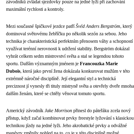
závodníků zvládat sjezdovky pouze na jedné lyži při zachování
maximální rychlosti a kontroly.
Mezi současné špičkové jezdce patří
Švéd Anders Bergström
, který
dominoval světovému žebříčku po několik sezón za sebou. Jeho
technika je charakteristická perfektním přenosem váhy a schopností
využívat terénní nerovnosti k udržení stability. Bergström dokázal
vyhrát celkem sedm mistrovství světa a stal se legendou tohoto
sportu. Dalším významným jménem je
Francouzka Marie
Dubois
, která jako první žena dokázala konkurovat mužům v této
extrémně náročné disciplíně. Její elegantní styl a technická
preciznost jí vynesly tři tituly mistryně světa a otevřely dveře mnoha
dalším ženám, které se chtěly věnovat tomuto sportu.
Americký závodník
Jake Morrison
přinesl do páteřáku zcela nový
přístup, když začal kombinovat prvky freestyle lyžování s klasickou
technikou jízdy na jedné lyži. Jeho akrobatické prvky a odvážné
manévry změnily pohled na to, co je v této disciplíně možné.