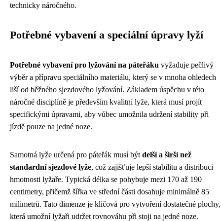
technicky náročného.
Potřebné vybavení a speciální úpravy lyží
Potřebné vybavení pro lyžování na páteřáku
vyžaduje pečlivý
výběr a přípravu speciálního materiálu, který se v mnoha ohledech
liší od běžného sjezdového lyžování. Základem úspěchu v této
náročné disciplíně je především kvalitní lyže, která musí projít
specifickými úpravami, aby vůbec umožnila udržení stability při
jízdě pouze na jedné noze.
Samotná lyže určená pro páteřák musí být
delší a širší než
standardní sjezdové lyže
, což zajišťuje lepší stabilitu a distribuci
hmotnosti lyžaře. Typická délka se pohybuje mezi 170 až 190
centimetry, přičemž šířka ve střední části dosahuje minimálně 85
milimetrů. Tato dimenze je klíčová pro vytvoření dostatečné plochy,
která umožní lyžaři udržet rovnováhu při stoji na jedné noze.