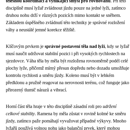
tělesnou koordinaci a vynikající smysl pro rovnováhu
. Při této
disciplíně musí lyžař zvládnout jízdu pouze na jedné lyži, zatímco
druhou nohu drží v různých pozicích mimo kontakt se sněhem.
Základem úspěšného zvládnutí této techniky je správné rozložení
váhy a neustálé jemné korekce těžiště.
Klíčovým prvkem je
správné postavení těla nad lyží
, kdy se lyžař
musí naučit udržovat stabilní pozici i při vysokých rychlostech na
sjezdovce. Váha těla by měla být rozložena rovnoměrně podél celé
plochy lyže, přičemž mírný přesun dopředu nebo dozadu umožňuje
kontrolu rychlosti a směru jízdy. Koleno musí být v lehkém
předklonu a pružně reagovat na nerovnosti terénu, což funguje jako
přirozený tlumič nárazů a vibrací.
Horní část těla hraje v této disciplíně zásadní roli pro
udržení
celkové stability
. Ramena by měla zůstat v rovině kolmé ke směru
jízdy, zatímco paže pomáhají vyvažovat případné výkyvy. Mnoho
lyžařů používá volnou nohu jako balanční prvek, který mohou