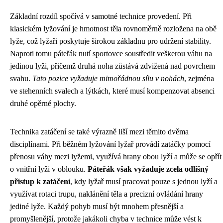
Základní rozdíl spočívá v samotné technice provedení. Při
klasickém lyžování je hmotnost těla rovnoměrně rozložena na obě
lyže, což lyžaři poskytuje širokou základnu pro udržení stability.
Naproti tomu páteřák nutí sportovce soustředit veškerou váhu na
jedinou lyži, přičemž druhá noha zůstává zdvižená nad povrchem
svahu.
Tato pozice vyžaduje mimořádnou sílu v nohách
, zejména
ve stehenních svalech a lýtkách, které musí kompenzovat absenci
druhé opěrné plochy.
Technika zatáčení se také výrazně liší mezi těmito dvěma
disciplínami. Při běžném lyžování lyžař provádí zatáčky pomocí
přenosu váhy mezi lyžemi, využívá hrany obou lyží a může se opřít
o vnitřní lyži v oblouku.
Páteřák však vyžaduje zcela odlišný
přístup k zatáčení
, kdy lyžař musí pracovat pouze s jednou lyží a
využívat rotaci trupu, naklánění těla a precizní ovládání hrany
jediné lyže. Každý pohyb musí být mnohem přesnější a
promyšlenější, protože jakákoli chyba v technice může vést k