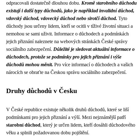
odpracovali dostatečně dlouhou dobu.
Kromě starobního důchodu
existují i další typy důchodů, jako je například invalidní důchod,
vdovský důchod, vdovecký důchod nebo sirotčí důchod.
Tyto
důchody jsou určeny lidem, kteří se ocitli v tíživé životní situaci a
nemohou se sami uživit. Informace o důchodech a podmínkách
jejich přiznání naleznete na webových stránkách České správy
sociálního zabezpečení.
Důležité je sledovat aktuální informace o
důchodech, protože se podmínky pro jejich přiznání i výše
důchodů mohou měnit.
Pro více informací o důchodech a vašich
nárocích se obraťte na Českou správu sociálního zabezpečení.
Druhy důchodů v Česku
V České republice existuje několik druhů důchodů, které se liší
podmínkami pro jejich přiznání a výší. Mezi nejznámější patří
starobní důchod
, který je určen lidem, kteří dosáhli důchodového
věku a splnili požadovanou dobu pojištění.