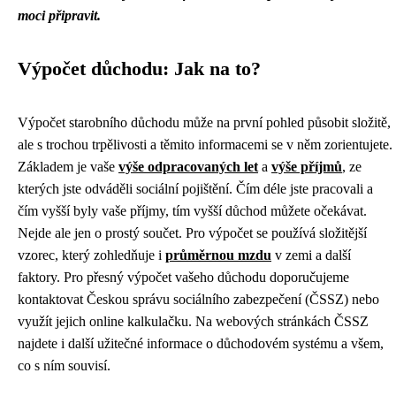
moci připravit.
Výpočet důchodu: Jak na to?
Výpočet starobního důchodu může na první pohled působit složitě,
ale s trochou trpělivosti a těmito informacemi se v něm zorientujete.
Základem je vaše
výše odpracovaných let
a
výše příjmů
, ze
kterých jste odváděli sociální pojištění. Čím déle jste pracovali a
čím vyšší byly vaše příjmy, tím vyšší důchod můžete očekávat.
Nejde ale jen o prostý součet. Pro výpočet se používá složitější
vzorec, který zohledňuje i
průměrnou mzdu
v zemi a další
faktory. Pro přesný výpočet vašeho důchodu doporučujeme
kontaktovat Českou správu sociálního zabezpečení (ČSSZ) nebo
využít jejich online kalkulačku. Na webových stránkách ČSSZ
najdete i další užitečné informace o důchodovém systému a všem,
co s ním souvisí.