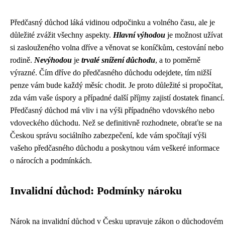
Předčasný důchod láká vidinou odpočinku a volného času, ale je
důležité zvážit všechny aspekty.
Hlavní výhodou
je možnost užívat
si zaslouženého volna dříve a věnovat se koníčkům, cestování nebo
rodině.
Nevýhodou
je
trvalé snížení důchodu
, a to poměrně
výrazné. Čím dříve do předčasného důchodu odejdete, tím nižší
penze vám bude každý měsíc chodit. Je proto důležité si propočítat,
zda vám vaše úspory a případné další příjmy zajistí dostatek financí.
Předčasný důchod má vliv i na výši případného vdovského nebo
vdoveckého důchodu. Než se definitivně rozhodnete, obraťte se na
Českou správu sociálního zabezpečení, kde vám spočítají výši
vašeho předčasného důchodu a poskytnou vám veškeré informace
o nárocích a podmínkách.
Invalidní důchod: Podmínky nároku
Nárok na invalidní důchod v Česku upravuje zákon o důchodovém