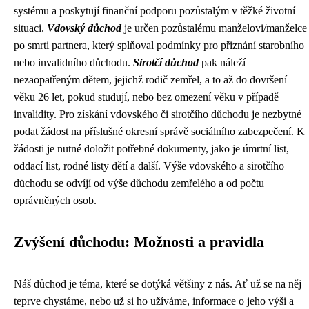
systému a poskytují finanční podporu pozůstalým v těžké životní
situaci.
Vdovský důchod
je určen pozůstalému manželovi/manželce
po smrti partnera, který splňoval podmínky pro přiznání starobního
nebo invalidního důchodu.
Sirotčí důchod
pak náleží
nezaopatřeným dětem, jejichž rodič zemřel, a to až do dovršení
věku 26 let, pokud studují, nebo bez omezení věku v případě
invalidity. Pro získání vdovského či sirotčího důchodu je nezbytné
podat žádost na příslušné okresní správě sociálního zabezpečení. K
žádosti je nutné doložit potřebné dokumenty, jako je úmrtní list,
oddací list, rodné listy dětí a další. Výše vdovského a sirotčího
důchodu se odvíjí od výše důchodu zemřelého a od počtu
oprávněných osob.
Zvýšení důchodu: Možnosti a pravidla
Náš důchod je téma, které se dotýká většiny z nás. Ať už se na něj
teprve chystáme, nebo už si ho užíváme, informace o jeho výši a