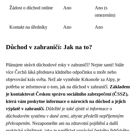
Žádost o důchod online
Ano
Ano (s
omezením)
Kontakt na úředníky
Ano
Ano
Důchod v zahraničí: Jak na to?
Plánujete strávit důchodové roky v zahraničí? Nejste sami! Stále
více Čechů láká představa klidného odpočinku u moře nebo
objevování krás světa. Než ale vyměníte Krkonoše za Alpy, je
potřeba se informovat o tom, jak na důchod v zahraničí.
Základem
je kontaktovat Českou správu sociálního zabezpečení (ČSSZ),
která vám poskytne informace o nárocích na důchod a jejich
výplatě v zahraničí.
Důležité je také zjistit si informace o
důchodovém systému v dané zemi, abyste předešli nepříjemným
překvapením.
Nezapomeňte ani na zdravotní pojištění a další
praktické záležitosti, jako je například uznávání českého řidičského