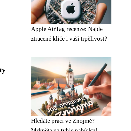
Apple AirTag recenze: Najde
ztracené klíče i vaši trpělivost?
ty
Hledáte práci ve Znojmě?
Mrkněte na tyhle nabídky!