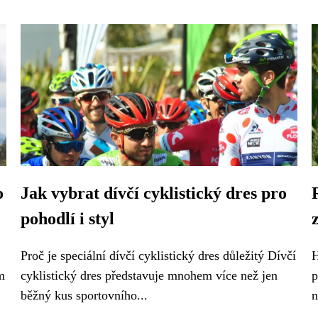
o
Jak vybrat dívčí cyklistický dres pro
pohodlí i styl
Proč je speciální dívčí cyklistický dres důležitý Dívčí
H
m
cyklistický dres představuje mnohem více než jen
p
běžný kus sportovního...
n