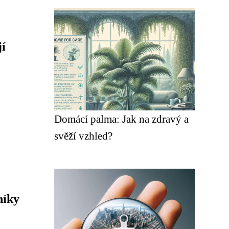
jí
Domácí palma: Jak na zdravý a
svěží vzhled?
níky