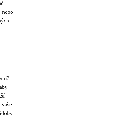
ad
, nebo
ných
iemi?
 aby
tší
, vaše
nádoby