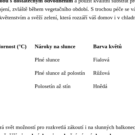
obu s dostatečným odvodněním
a použít kvalitní substrát pr
ojení, zvláště během vegetačního období. S trochou péče se 
ětenstvím a svěží zelení, která rozzáří váš domov i v chlad
ornost (°C)
Nároky na slunce
Barva květů
Plné slunce
Fialová
Plné slunce až polostín
Růžová
Polosetín až stín
Hnědá
á svět možností pro rozkvetlá zákoutí i na slunných balkone