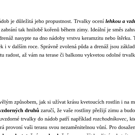
dob je důležitá jeho propustnost. Trvalky ocení
lehkou a vz
a zabrání tak hnilobě kořenů během zimy. Ideální je směs zahr
í drenáž nasypte na dno nádoby vrstvu keramzitu nebo štěrku.
ek i v dalším roce. Správně zvolená půda a drenáž jsou zákla
 tu radost, až vám na terase či balkonu vykvetou odolné trvalk
ělým způsobem, jak si užívat krásu kvetoucích rostlin i na 
vzdorných druhů
zaručí, že vaše rostliny přežijí zimu a bud
uvzdorné trvalky do nádob patří například
rozchodníkovec
, kt
erá provoní vaši terasu svou nezaměnitelnou vůní. Pro dosažen