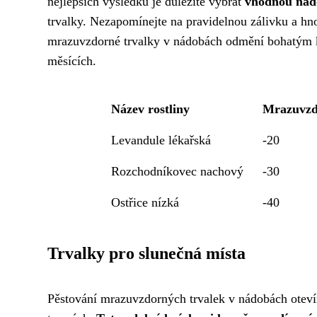
nejlepších výsledků je důležité vybrat
vhodnou nád
trvalky. Nezapomínejte na pravidelnou zálivku a hn
mrazuvzdorné trvalky v nádobách odmění bohatým kv
měsících.
Název rostliny
Mrazuvzd
Levandule lékařská
-20
Rozchodníkovec nachový
-30
Ostřice nízká
-40
Trvalky pro slunečná místa
Pěstování mrazuvzdorných trvalek v nádobách otevír