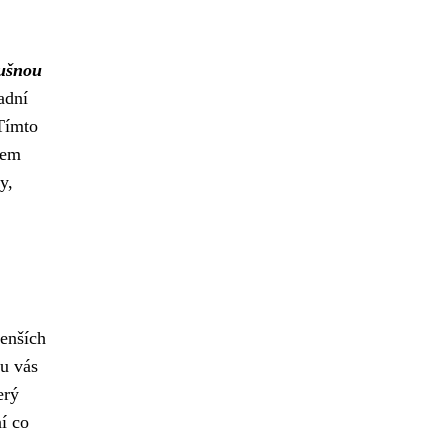
dušnou
adní
 Tímto
dem
y,
menších
ou vás
erý
í co