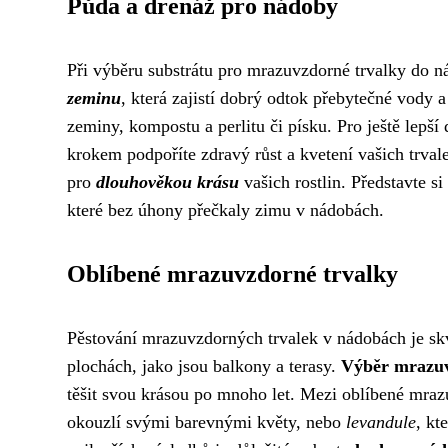
Půda a drenáž pro nádoby
Při výběru substrátu pro mrazuvzdorné trvalky do ná
zeminu
, která zajistí dobrý odtok přebytečné vody 
zeminy, kompostu a perlitu či písku. Pro ještě lepš
krokem podpoříte zdravý růst a kvetení vašich trval
pro
dlouhověkou krásu
vašich rostlin. Představte si
které bez úhony přečkaly zimu v nádobách.
Oblíbené mrazuvzdorné trvalky
Pěstování mrazuvzdorných trvalek v nádobách je skv
plochách, jako jsou balkony a terasy.
Výběr mrazu
těšit svou krásou po mnoho let. Mezi oblíbené mraz
okouzlí svými barevnými květy, nebo
levandule
, kt