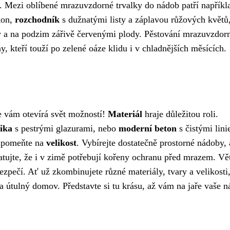
. Mezi oblíbené mrazuvzdorné trvalky do nádob patří napříkl
kon,
rozchodník
s dužnatými listy a záplavou růžových květů
y a na podzim zářivě červenými plody. Pěstování mrazuvzdor
, kteří touží po zelené oáze klidu i v chladnějších měsících.
e vám otevírá svět možností!
Materiál
hraje důležitou roli.
ika
s pestrými glazurami, nebo
moderní beton
s čistými lin
zapomeňte na
velikost
. Vybírejte dostatečně prostorné nádoby,
tujte, že i v zimě potřebují kořeny ochranu před mrazem. Vě
zpečí. Ať už zkombinujete různé materiály, tvary a velikosti
 útulný domov. Představte si tu krásu, až vám na jaře vaše 