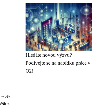
Hledáte novou výzvu?
Podívejte se na nabídku práce v
O2!
, takže
ěšit z