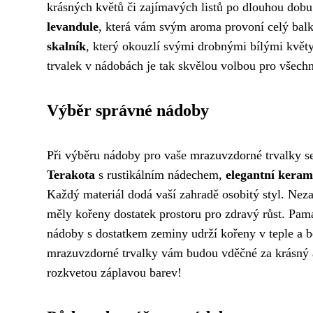
krásných květů či zajímavých listů po dlouhou dobu
levandule
, která vám svým aroma provoní celý bal
skalník
, který okouzlí svými drobnými bílými květ
trvalek v nádobách je tak skvělou volbou pro všechny
Výběr správné nádoby
Při výběru nádoby pro vaše mrazuvzdorné trvalky s
Terakota
s rustikálním nádechem,
elegantní keram
Každý materiál dodá vaší zahradě osobitý styl. Ne
měly kořeny dostatek prostoru pro zdravý růst. Pama
nádoby s dostatkem zeminy udrží kořeny v teple a be
mrazuvzdorné trvalky vám budou vděčné za krásný a
rozkvetou záplavou barev!