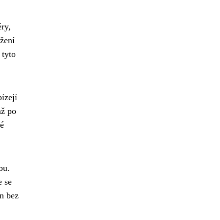
ry,
ožení
 tyto
ízejí
až po
é
bu.
e se
n bez