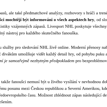
sů, ale také předmatchové analýzy, rozhovory s hráči a trené
ci mochtějí být informováni o všech aspektech hry
, od sl
tatistiky vzájemných zápasů. Livesport NHL poskytuje všechny
elný nástroj pro každého skutečného fanouška.
u služby pro sledování NHL živě online. Moderní přenosy nab
ož divákům umožňuje vidět každý detail hry, od pohybu puku 
jení je samozřejmě nezbytným předpokladem
pro bezproblémov
takže fanoušci nemusí být u živého vysílání v nevhodnou do
vému posunu mezi Českou republikou a Severní Amerikou, kd
ředoevropského času. Možnost zhlédnout zápas následující de
ešením.