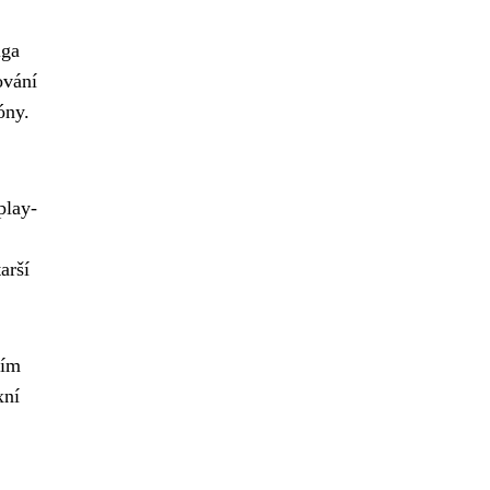
iga
ování
óny.
play-
arší
ním
xní