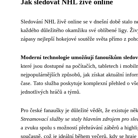
Jak sledovat NHL živě online
Sledování NHL živě online se v dnešní době stalo ne
každého důležitého okamžiku své oblíbené ligy. Živ
zápasy nejlepší hokejové soutěže světa přímo z poh
Moderní technologie umožňují fanouškům sledov
které jsou dostupné na počítačích, tabletech i mobi
nejpopulárnějších způsobů, jak získat aktuální infor
čase. Tato služba poskytuje komplexní přehled o všech
jednotlivých hráčů a týmů.
Pro české fanaušky je důležité vědět, že existuje n
Streamovací služby se staly hlavním zdrojem pro sl
a zvuku spolu s možností přehrávání záběrů a highl
současně, což je ideální během večerů, kdy se hraje