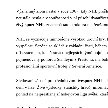
Významný zlom nastal v roce 1967, kdy NHL prošla 
neustále rostla a v současnosti v ní působí dvaatřic
živý sport NHL
znamená tato struktura nepřetržito
NHL se vyznačuje mimořádně vysokou úrovní hry, kde
vyspělost. Sezóna se skládá z základní části, běhe
off systémem, kde šestnáct nejlepších týmů bojuje o 
pojmenovaný po lordu Stanleym z Prestonu, má bohat
profesionální sportovní trofej v Severní Americe.
Sledování zápasů prostřednictvím
livesport NHL
pl
dění v lize. Živé výsledky, statistiky hráčů, infor
pohled na nejprestižnější hokejovou ligu světa, kte