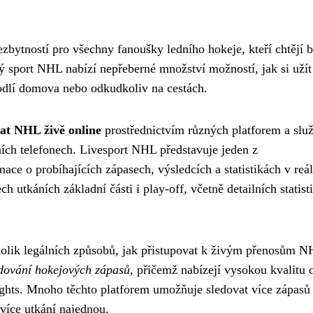
zbytností pro všechny fanoušky ledního hokeje, kteří chtějí b
ý sport NHL nabízí nepřeberné množství možností, jak si užít
odlí domova nebo odkudkoliv na cestách.
at NHL živě online
prostřednictvím různých platforem a slu
lních telefonech. Livesport NHL představuje jeden z
mace o probíhajících zápasech, výsledcích a statistikách v re
 utkáních základní části i play-off, včetně detailních statist
ěkolik legálních způsobů, jak přistupovat k živým přenosům N
edování hokejových zápasů
, přičemž nabízejí vysokou kvalitu 
ights. Mnoho těchto platforem umožňuje sledovat více zápasů
 více utkání najednou.