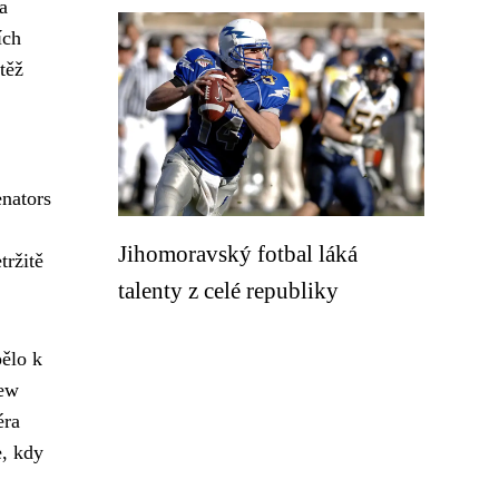
a
ích
těž
enators
Jihomoravský fotbal láká
tržitě
talenty z celé republiky
pělo k
New
éra
e, kdy