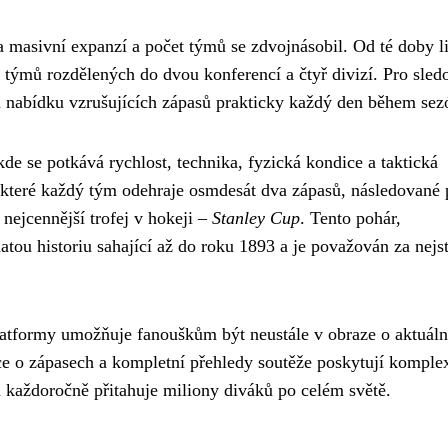
masivní expanzí a počet týmů se zdvojnásobil. Od té doby l
et týmů rozdělených do dvou konferencí a čtyř divizí. Pro sled
u nabídku vzrušujících zápasů prakticky každý den během sez
 se potkává rychlost, technika, fyzická kondice a taktická
m které každý tým odehraje osmdesát dva zápasů, následované 
nejcennější trofej v hokeji –
Stanley Cup
. Tento pohár,
ou historiu sahající až do roku 1893 a je považován za nejst
atformy umožňuje fanouškům být neustále v obraze o aktuál
mace o zápasech a kompletní přehledy soutěže poskytují komple
rá každoročně přitahuje miliony diváků po celém světě.