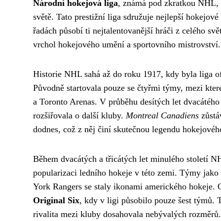
Národní hokejová liga
, známá pod zkratkou NHL, p
světě. Tato prestižní liga sdružuje nejlepší hokejo
řadách působí ti nejtalentovanější hráči z celého sv
vrchol hokejového umění a sportovního mistrovství.
Historie NHL sahá až do roku 1917, kdy byla liga o
Původně startovala pouze se čtyřmi týmy, mezi kter
a Toronto Arenas. V průběhu desítých let dvacátého
rozšiřovala o další kluby.
Montreal Canadiens
zůstáv
dodnes, což z něj činí skutečnou legendu hokejovéh
Během dvacátých a třicátých let minulého století N
popularizaci ledního hokeje v této zemi. Týmy jak
York Rangers se staly ikonami amerického hokeje. 
Original Six
, kdy v ligi působilo pouze šest týmů.
rivalita mezi kluby dosahovala nebývalých rozměrů.