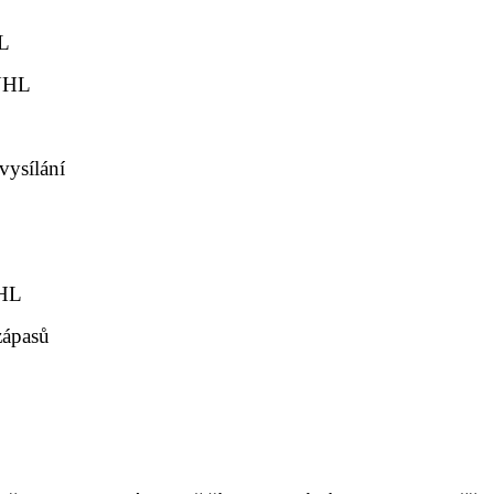
HL
 NHL
vysílání
NHL
zápasů