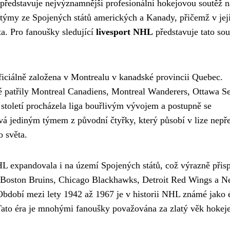
ředstavuje nejvýznamnější profesionální hokejovou soutěž n
vé týmy ze Spojených států amerických a Kanady, přičemž v jej
ěta. Pro fanoušky sledující
livesport NHL
představuje tato sou
ficiálně založena v Montrealu v kanadské provincii Quebec.
é patřily Montreal Canadiens, Montreal Wanderers, Ottawa S
 století procházela liga bouřlivým vývojem a postupně se
á jediným týmem z původní čtyřky, který působí v lize nepře
o světa.
HL expandovala i na území Spojených států, což výrazně přis
o Boston Bruins, Chicago Blackhawks, Detroit Red Wings a 
Období mezi lety 1942 až 1967 je v historii NHL známé jako 
 Tato éra je mnohými fanoušky považována za zlatý věk hokej