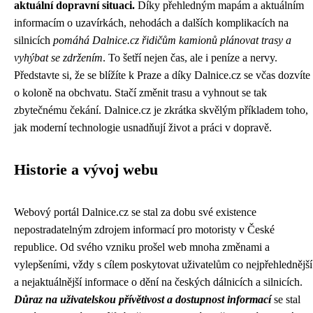
aktuální dopravní situaci.
Díky přehledným mapám a aktuálním
informacím o uzavírkách, nehodách a dalších komplikacích na
silnicích
pomáhá Dalnice.cz řidičům kamionů plánovat trasy a
vyhýbat se zdržením
. To šetří nejen čas, ale i peníze a nervy.
Představte si, že se blížíte k Praze a díky Dalnice.cz se včas dozvíte
o koloně na obchvatu. Stačí změnit trasu a vyhnout se tak
zbytečnému čekání. Dalnice.cz je zkrátka skvělým příkladem toho,
jak moderní technologie usnadňují život a práci v dopravě.
Historie a vývoj webu
Webový portál Dalnice.cz se stal za dobu své existence
nepostradatelným zdrojem informací pro motoristy v České
republice. Od svého vzniku prošel web mnoha změnami a
vylepšeními, vždy s cílem poskytovat uživatelům co nejpřehlednější
a nejaktuálnější informace o dění na českých dálnicích a silnicích.
Důraz na uživatelskou přívětivost a dostupnost informací
se stal