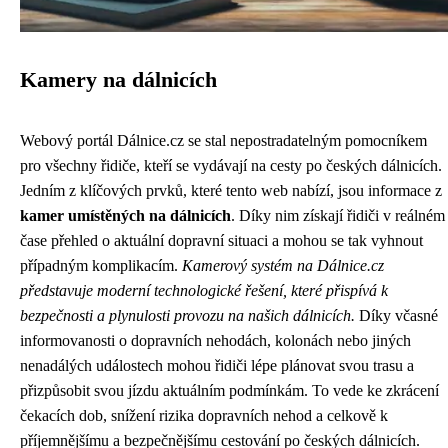
Kamery na dálnicích
Webový portál Dálnice.cz se stal nepostradatelným pomocníkem
pro všechny řidiče, kteří se vydávají na cesty po českých dálnicích.
Jedním z klíčových prvků, které tento web nabízí, jsou informace z
kamer umístěných na dálnicích
. Díky nim získají řidiči v reálném
čase přehled o aktuální dopravní situaci a mohou se tak vyhnout
případným komplikacím.
Kamerový systém na Dálnice.cz
představuje moderní technologické řešení, které přispívá k
bezpečnosti a plynulosti provozu na našich dálnicích.
Díky včasné
informovanosti o dopravních nehodách, kolonách nebo jiných
nenadálých událostech mohou řidiči lépe plánovat svou trasu a
přizpůsobit svou jízdu aktuálním podmínkám. To vede ke zkrácení
čekacích dob, snížení rizika dopravních nehod a celkově k
příjemnějšímu a bezpečnějšímu cestování po českých dálnicích.