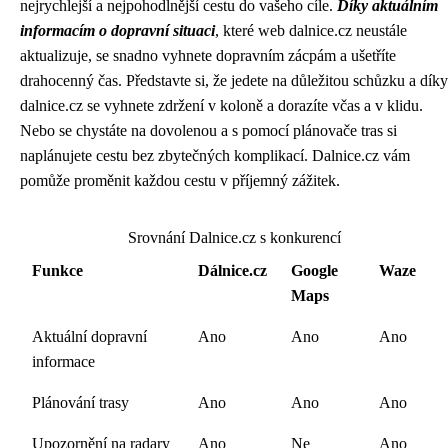
nejrychlejší a nejpohodlnější cestu do vašeho cíle.
Díky aktuálním
informacím o dopravní situaci
, které web dalnice.cz neustále
aktualizuje, se snadno vyhnete dopravním zácpám a ušetříte
drahocenný čas. Představte si, že jedete na důležitou schůzku a díky
dalnice.cz se vyhnete zdržení v koloně a dorazíte včas a v klidu.
Nebo se chystáte na dovolenou a s pomocí plánovače tras si
naplánujete cestu bez zbytečných komplikací. Dalnice.cz vám
pomůže proměnit každou cestu v příjemný zážitek.
Srovnání Dalnice.cz s konkurencí
Funkce
Dálnice.cz
Google
Waze
Maps
Aktuální dopravní
Ano
Ano
Ano
informace
Plánování trasy
Ano
Ano
Ano
Upozornění na radary
Ano
Ne
Ano