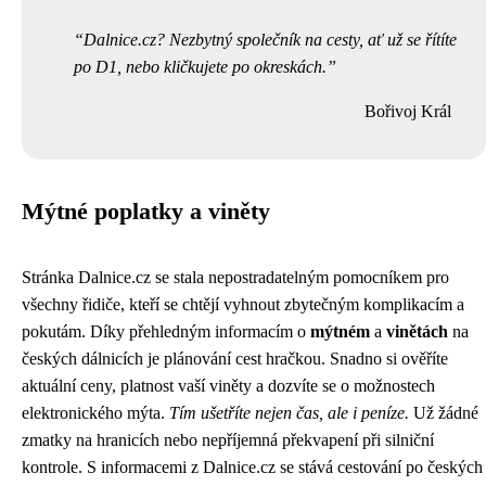
Dalnice.cz? Nezbytný společník na cesty, ať už se řítíte
po D1, nebo kličkujete po okreskách.
Bořivoj Král
Mýtné poplatky a viněty
Stránka Dalnice.cz se stala nepostradatelným pomocníkem pro
všechny řidiče, kteří se chtějí vyhnout zbytečným komplikacím a
pokutám. Díky přehledným informacím o
mýtném
a
vinětách
na
českých dálnicích je plánování cest hračkou. Snadno si ověříte
aktuální ceny, platnost vaší viněty a dozvíte se o možnostech
elektronického mýta.
Tím ušetříte nejen čas, ale i peníze.
Už žádné
zmatky na hranicích nebo nepříjemná překvapení při silniční
kontrole. S informacemi z Dalnice.cz se stává cestování po českých