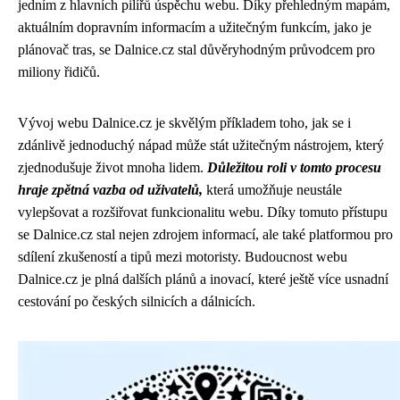
jedním z hlavních pilířů úspěchu webu. Díky přehledným mapám,
aktuálním dopravním informacím a užitečným funkcím, jako je
plánovač tras, se Dalnice.cz stal důvěryhodným průvodcem pro
miliony řidičů.
Vývoj webu Dalnice.cz je skvělým příkladem toho, jak se i
zdánlivě jednoduchý nápad může stát užitečným nástrojem, který
zjednodušuje život mnoha lidem.
Důležitou roli v tomto procesu
hraje zpětná vazba od uživatelů,
která umožňuje neustále
vylepšovat a rozšiřovat funkcionalitu webu. Díky tomuto přístupu
se Dalnice.cz stal nejen zdrojem informací, ale také platformou pro
sdílení zkušeností a tipů mezi motoristy. Budoucnost webu
Dalnice.cz je plná dalších plánů a inovací, které ještě více usnadní
cestování po českých silnicích a dálnicích.