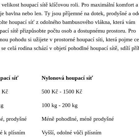
 velikost houpací sítě klíčovou roli. Pro maximální komfort a
je bavlna nebo len. Ty jsou příjemné na dotek, prodyšné a od
volte houpací síť z odolného bambusového vlákna, která vám
pací sítě přizpůsobte počtu osob a dostupnému prostoru. Pro
nou pohodu si užijete v prostorné houpací síti, která pojme c
 se celá rodina schází v objetí pohodlné houpací sítě, sdílí př
pací síť
Nylonová houpací síť
0 Kč
500 Kč - 1500 Kč
kg
100 kg - 200 kg
é, prodyšné
Méně pohodlné, méně prodyšné
é k plísním
Vyšší, odolné vůči plísním