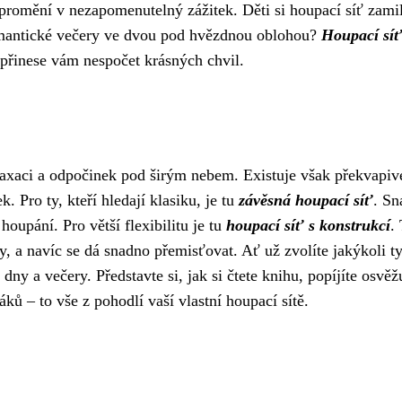
promění v nezapomenutelný zážitek. Děti si houpací síť zamil
romantické večery ve dvou pod hvězdnou oblohou?
Houpací síť
 přinese vám nespočet krásných chvil.
laxaci a odpočinek pod širým nebem. Existuje však překvapiv
. Pro ty, kteří hledají klasiku, je tu
závěsná houpací síť
. Sn
houpání. Pro větší flexibilitu je tu
houpací síť s konstrukcí
.
y, a navíc se dá snadno přemisťovat. Ať už zvolíte jakýkoli t
ny a večery. Představte si, jak si čtete knihu, popíjíte osvěžu
ků – to vše z pohodlí vaší vlastní houpací sítě.