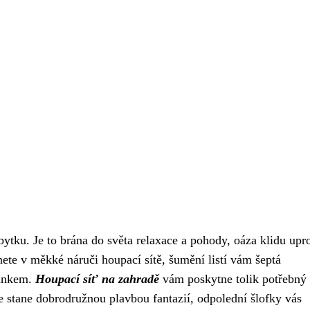
bytku. Je to brána do světa relaxace a pohody, oáza klidu upr
nete v měkké náruči houpací sítě, šumění listí vám šeptá
vánkem.
Houpací síť na zahradě
vám poskytne tolik potřebný
e stane dobrodružnou plavbou fantazií, odpolední šlofky vás