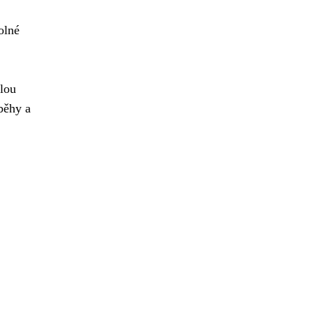
olné
elou
íběhy a