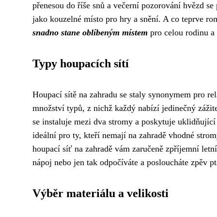
přenesou do říše snů a večerní pozorování hvězd se 
jako kouzelné místo pro hry a snění. A co teprve 
snadno stane oblíbeným místem
pro celou rodinu a
Typy houpacích sítí
Houpací sítě na zahradu se staly synonymem pro re
množství typů, z nichž každý nabízí jedinečný zážitek
se instaluje mezi dva stromy a poskytuje uklidňující 
ideální pro ty, kteří nemají na zahradě vhodné strom
houpací síť na zahradě vám zaručeně zpříjemní letní d
nápoj nebo jen tak odpočíváte a posloucháte zpěv ptá
Výběr materiálu a velikosti