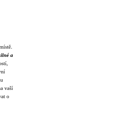
místě.
ilné a
stí,
vní
nu
a vaší
vat o