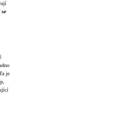
ují
 se
é
adno
 Ta je
yp,
jící