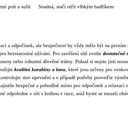
tné prát a sušit
Snadná, stačí otřít vlhkým hadříkem
aci a odpočinek, ale bezpečnost by vždy měla být na prvním 
pro bezstarostné užívání. Pro zavěšení sítě zvolte
dostatečně s
meny nebo robustní dřevěné trámy. Pokud si nejste jisti nosno
oužijte
kvalitní karabiny a lana
, které jsou určeny pro venko
 kontrolujte stav upevnění a v případě potřeby proveďte výmě
jistíte bezpečné a pohodlné místo pro odpočinek a relaxaci n
čné odpoledne v síti s knihou v ruce, aniž byste se museli obá