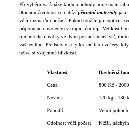
Při výběru vaší oázy klidu a pohody hraje materiál a
dlouhou životnost se nabízí
přírodní materiály
jako 
vůči rozmarům počasí. Pokud toužíte po exotice, z
připomene dovolenou v tropickém ráji. Velikost hou
romantické chvilky ve dvou postačí menší síť, rodin
vaši rodinu. Představte si ty krásné letní večery, kdy
užívá si vzájemné blízkosti.
Vlastnost
Bavlněná hou
Cena
800 Kč - 200
Nosnost
120 kg - 180 
Pohodlí
Velmi pohodln
Odolnost vůči počasí
Nižší, náchyln