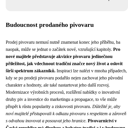
Budoucnost prodaného pivovaru
Prodej pivovaru nemusí nutně znamenat konec jeho příběhu, ba
naopak, může se jednat o začátek nové, vzrušující kapitoly.
Pro
nové majitele představuje akvizice pivovaru jedinečnou
příležitost, jak vdechnout tradiční značce nový život a oslovit
širší spektrum zákazníků.
Inspiraci lze nalézt v mnoha případech,
kdy se po prodeji pivovaru podařilo nejen zachovat jeho původní
charakter a hodnoty, ale také nastartovat jeho další rozvoj.
Modernizace výrobních procesů, rozšíření nabídky o inovativní
druhy piv a investice do marketingu a propagace, to vše může
přispět k růstu popularity a ziskovosti pivovaru.
Důležité je, aby
noví majitelé přistupovali k odkazu pivovaru s respektem a zároveň
s odvahou inovovat a posouvat jeho hranice.
Pivovarnictví v
České republice má dlouhou a bohatou tradici a i v budoucnu