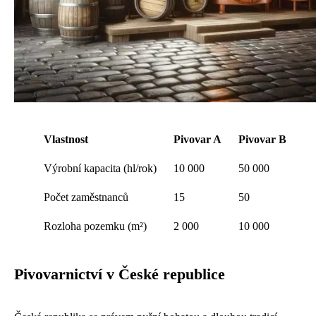
Vlastnost
Pivovar A
Pivovar B
Výrobní kapacita (hl/rok)
10 000
50 000
Počet zaměstnanců
15
50
Rozloha pozemku (m²)
2 000
10 000
Pivovarnictví v České republice