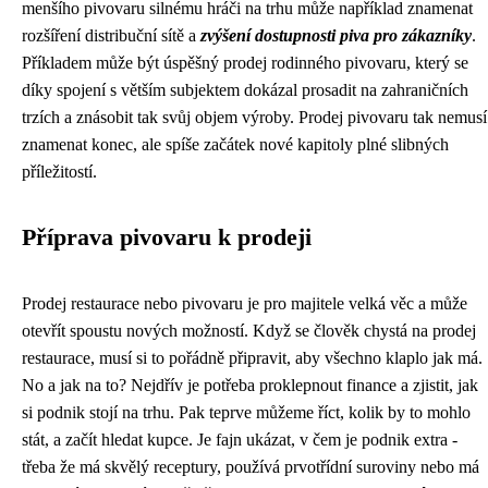
menšího pivovaru silnému hráči na trhu může například znamenat
rozšíření distribuční sítě a
zvýšení dostupnosti piva pro zákazníky
.
Příkladem může být úspěšný prodej rodinného pivovaru, který se
díky spojení s větším subjektem dokázal prosadit na zahraničních
trzích a znásobit tak svůj objem výroby. Prodej pivovaru tak nemusí
znamenat konec, ale spíše začátek nové kapitoly plné slibných
příležitostí.
Příprava pivovaru k prodeji
Prodej restaurace nebo pivovaru je pro majitele velká věc a může
otevřít spoustu nových možností. Když se člověk chystá na prodej
restaurace, musí si to pořádně připravit, aby všechno klaplo jak má.
No a jak na to? Nejdřív je potřeba proklepnout finance a zjistit, jak
si podnik stojí na trhu. Pak teprve můžeme říct, kolik by to mohlo
stát, a začít hledat kupce. Je fajn ukázat, v čem je podnik extra -
třeba že má skvělý receptury, používá prvotřídní suroviny nebo má