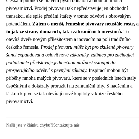
Česká republika se právem pyšní bohatou a dlouhou tradicí
pivovarnictví. Prodej pivovaru tak nepředstavuje jen obchodní
transakci, ale spíše předání štafety v tomto odvětví s obrovským
potenciálem.
Zájem o menší, řemeslné pivovary neustále roste, a
to jak ze strany domácích, tak i zahraničních investorů.
To
otevírá dveře novým příležitostem a inovacím na poli tradičního
českého řemesla.
Prodej pivovaru může být pro zkušené pivovary
šancí expandovat a oslovit nové zákazníky, zatímco pro začínající
podnikatele představuje jedinečnou možnost vstoupit do
prosperujícího odvětví s pevnými základy.
Inspirací mohou být
příběhy mnoha malých pivovarů, které se v posledních letech staly
úspěšnými a dokázaly prorazit i na zahraniční trhy. S nadšením a
láskou k pivu se tak otevírají nové kapitoly v knize českého
pivovarnictví.
Našli jste v článku chybu?
Kontaktujte nás