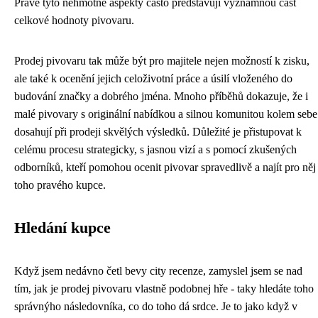
Právě tyto nehmotné aspekty často představují významnou část
celkové hodnoty pivovaru.
Prodej pivovaru tak může být pro majitele nejen možností k zisku,
ale také k ocenění jejich celoživotní práce a úsilí vloženého do
budování značky a dobrého jména. Mnoho příběhů dokazuje, že i
malé pivovary s originální nabídkou a silnou komunitou kolem sebe
dosahují při prodeji skvělých výsledků. Důležité je přistupovat k
celému procesu strategicky, s jasnou vizí a s pomocí zkušených
odborníků, kteří pomohou ocenit pivovar spravedlivě a najít pro něj
toho pravého kupce.
Hledání kupce
Když jsem nedávno četl bevy city recenze, zamyslel jsem se nad
tím, jak je prodej pivovaru vlastně podobnej hře - taky hledáte toho
správnýho následovníka, co do toho dá srdce. Je to jako když v