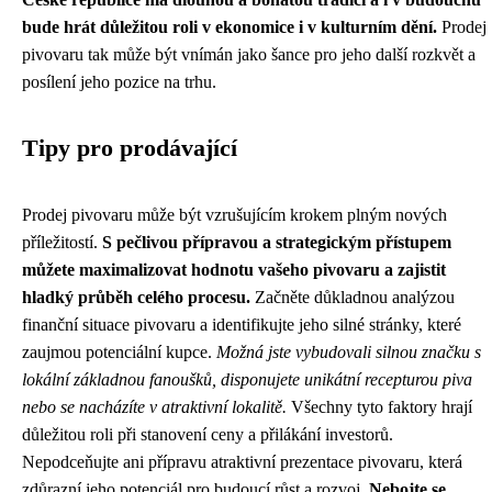
bude hrát důležitou roli v ekonomice i v kulturním dění.
Prodej
pivovaru tak může být vnímán jako šance pro jeho další rozkvět a
posílení jeho pozice na trhu.
Tipy pro prodávající
Prodej pivovaru může být vzrušujícím krokem plným nových
příležitostí.
S pečlivou přípravou a strategickým přístupem
můžete maximalizovat hodnotu vašeho pivovaru a zajistit
hladký průběh celého procesu.
Začněte důkladnou analýzou
finanční situace pivovaru a identifikujte jeho silné stránky, které
zaujmou potenciální kupce.
Možná jste vybudovali silnou značku s
lokální základnou fanoušků, disponujete unikátní recepturou piva
nebo se nacházíte v atraktivní lokalitě.
Všechny tyto faktory hrají
důležitou roli při stanovení ceny a přilákání investorů.
Nepodceňujte ani přípravu atraktivní prezentace pivovaru, která
zdůrazní jeho potenciál pro budoucí růst a rozvoj.
Nebojte se