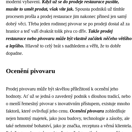
moderní vybavení.
Když už se do prodeje restaurace pustíte,
musíte to umět prodat, však víte jak.
Spousta podniků už tímhle
procesem prošla a
prodej restaurace
jim nakonec přinesl jen samý
dobrý věci. Třeba jeden rodinnej pivovar se po prodeji dostal až za
hranice a teď vaří dvakrát tolik piva co dřív.
Takže prodej
restaurace nebo pivovaru může být vlastně začátek něčeho většího
a lepšího.
Hlavně to celý brát s nadhledem a věřit, že to dobře
dopadne.
Ocenění pivovaru
Prodej pivovaru může být skvělou příležitostí k ocenění jeho
hodnoty. Ať už se jedná o zavedený podnik s dlouhou tradicí, nebo
o menší řemeslný pivovar s inovativním přístupem, existuje mnoho
faktorů, které ovlivňují jeho cenu.
Ocenění pivovaru
zohledňuje
nejen hmotný majetek, jako jsou budovy, technologie a zásoby, ale
také nehmotné bohatství, jako je značka, receptura a věrná klientela.