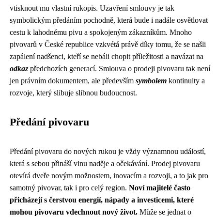
vtisknout mu vlastní rukopis. Uzavření smlouvy je tak
symbolickým předáním pochodně, která bude i nadále osvětlovat
cestu k lahodnému pivu a spokojeným zákazníkům. Mnoho
pivovarů v České republice vzkvétá právě díky tomu, že se našli
zapálení nadšenci, kteří se nebáli chopit příležitosti a navázat na
odkaz
předchozích generací. Smlouva o prodeji pivovaru tak není
jen právním dokumentem, ale především
symbolem
kontinuity a
rozvoje, který slibuje slibnou budoucnost.
Předání pivovaru
Předání pivovaru do nových rukou je vždy významnou událostí,
která s sebou přináší vlnu naděje a očekávání. Prodej pivovaru
otevírá dveře novým možnostem, inovacím a rozvoji, a to jak pro
samotný pivovar, tak i pro celý region.
Noví majitelé často
přicházejí s čerstvou energií, nápady a investicemi, které
mohou pivovaru vdechnout nový život.
Může se jednat o