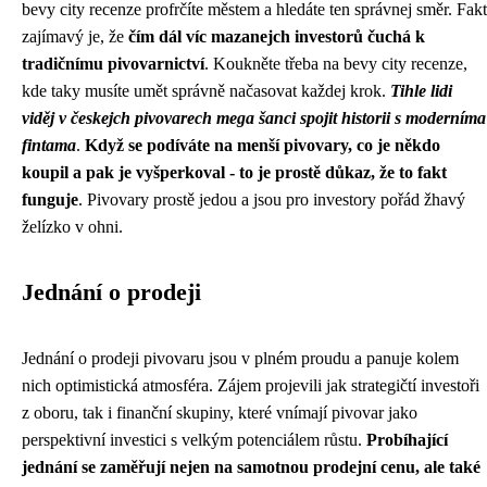
bevy city recenze profrčíte městem a hledáte ten správnej směr. Fakt
zajímavý je, že
čím dál víc mazanejch investorů čuchá k
tradičnímu pivovarnictví
. Koukněte třeba na
bevy city recenze
,
kde taky musíte umět správně načasovat každej krok.
Tihle lidi
viděj v českejch pivovarech mega šanci spojit historii s moderníma
fintama
.
Když se podíváte na menší pivovary, co je někdo
koupil a pak je vyšperkoval - to je prostě důkaz, že to fakt
funguje
. Pivovary prostě jedou a jsou pro investory pořád žhavý
želízko v ohni.
Jednání o prodeji
Jednání o prodeji pivovaru jsou v plném proudu a panuje kolem
nich optimistická atmosféra. Zájem projevili jak strategičtí investoři
z oboru, tak i finanční skupiny, které vnímají pivovar jako
perspektivní investici s velkým potenciálem růstu.
Probíhající
jednání se zaměřují nejen na samotnou prodejní cenu, ale také