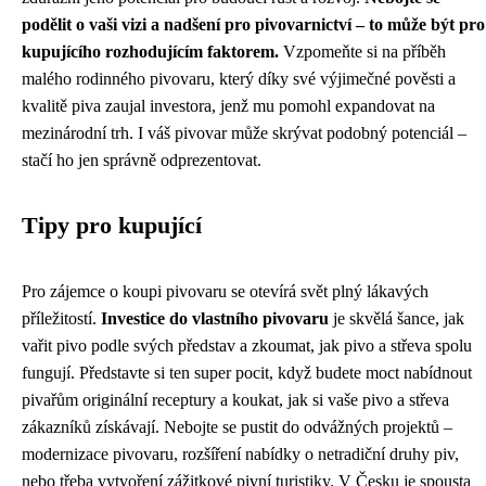
podělit o vaši vizi a nadšení pro pivovarnictví – to může být pro
kupujícího rozhodujícím faktorem.
Vzpomeňte si na příběh
malého rodinného pivovaru, který díky své výjimečné pověsti a
kvalitě piva zaujal investora, jenž mu pomohl expandovat na
mezinárodní trh. I váš pivovar může skrývat podobný potenciál –
stačí ho jen správně odprezentovat.
Tipy pro kupující
Pro zájemce o koupi pivovaru se otevírá svět plný lákavých
příležitostí.
Investice do vlastního pivovaru
je skvělá šance, jak
vařit pivo podle svých představ a zkoumat, jak
pivo a střeva
spolu
fungují. Představte si ten super pocit, když budete moct nabídnout
pivařům originální receptury a koukat, jak si vaše pivo a střeva
zákazníků získávají. Nebojte se pustit do odvážných projektů –
modernizace pivovaru, rozšíření nabídky o netradiční druhy piv,
nebo třeba vytvoření zážitkové pivní turistiky. V Česku je spousta