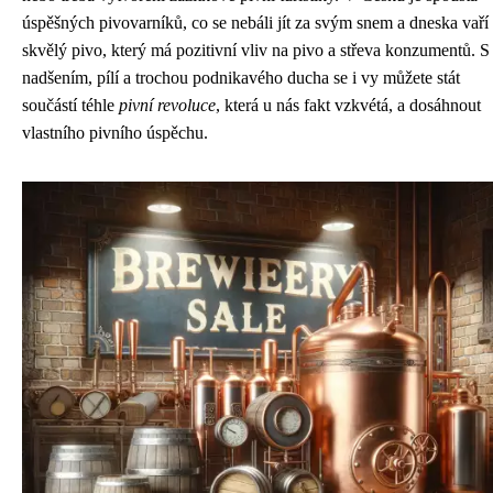
úspěšných pivovarníků, co se nebáli jít za svým snem a dneska vaří
skvělý pivo, který má pozitivní vliv na pivo a střeva konzumentů. S
nadšením, pílí a trochou podnikavého ducha se i vy můžete stát
součástí téhle
pivní revoluce
, která u nás fakt vzkvétá, a dosáhnout
vlastního pivního úspěchu.