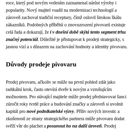
roce, který pod novým vedením zaznamenal nárůst výroby i
popularity. Nový majitel vsadil na modernizaci technologií a
zároveň zachoval tradiční receptury, čímž oslovil širokou škálu
zákazníků. Podobných příběhů o znovuzrození pivovarů existuje
celá řada a dokazují, že
i v dnešní době skýtá tento segment trhu
značný potenciál
. Důležité je přistupovat k prodeji strategicky, s
jasnou vizí a s důrazem na zachování hodnoty a identity pivovaru.
Důvody prodeje pivovaru
Prodej pivovaru, ačkoliv se může na první pohled zdát jako
radikální krok, často otevírá dveře k novým a vzrušujícím
možnostem. Pro stávající majitele může prodej představovat šanci
zúročit roky tvrdé práce a budování značky a zároveň si uvolnit
kapitál pro
nové podnikatelské výzvy
. Příliv nových investic a
zkušeností ze strany strategického partnera může pivovaru dodat
svěží vítr do plachet a
posunout ho na další úroveň
. Prodej