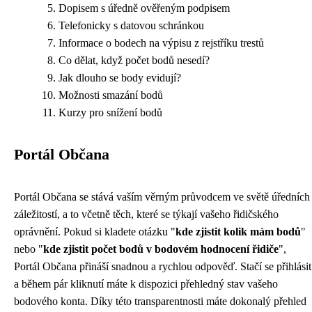
Dopisem s úředně ověřeným podpisem
Telefonicky s datovou schránkou
Informace o bodech na výpisu z rejstříku trestů
Co dělat, když počet bodů nesedí?
Jak dlouho se body evidují?
Možnosti smazání bodů
Kurzy pro snížení bodů
Portál Občana
Portál Občana se stává vaším věrným průvodcem ve světě úředních
záležitostí, a to včetně těch, které se týkají vašeho řidičského
oprávnění. Pokud si kladete otázku "
kde zjistit kolik mám bodů
"
nebo "
kde zjistit počet bodů v bodovém hodnocení řidiče
",
Portál Občana přináší snadnou a rychlou odpověď. Stačí se přihlásit
a během pár kliknutí máte k dispozici přehledný stav vašeho
bodového konta. Díky této transparentnosti máte dokonalý přehled