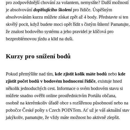
pro zodpovědnější chování za volantem, nemyslíte? Další možností
je absolvování
doplňujícího školení
pro řidiče. Úspěšným
absolvováním kurzu můžete získat zpět až 4 body. Představte si ten
skvělý pocit, když budete moci opět řídit s čistým štítem! Pamatujte,
že znalost bodového systému a jeho pravidel je klíčová pro
bezproblémovou jízdu a klid na duši.
Kurzy pro snížení bodů
Pokud přemýšlíte nad tím,
kde zjistit kolik máte bodů
nebo
kde
zjistit počet bodů v bodovém hodnocení řidiče
, existuje hned
několik jednoduchých cest. Informace o svém bodovém stavu si
můžete snadno ověřit online prostřednictvím Portálu občana,
osobně na kterémkoliv úřadě obce s rozšířenou působností nebo na
pobočce České pošty s Czech POINTem. Ať už je váš aktuální stav
jakýkoliv, pamatujte, že vždy máte možnost ho aktivně zlepšit.