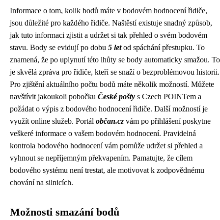
Informace o tom, kolik bodů máte v bodovém hodnocení řidiče,
jsou důležité pro každého řidiče. Naštěstí existuje snadný způsob,
jak tuto informaci zjistit a udržet si tak přehled o svém bodovém
stavu. Body se evidují po dobu
5 let
od spáchání přestupku. To
znamená, že po uplynutí této lhůty se body automaticky smažou. To
je skvělá zpráva pro řidiče, kteří se snaží o bezproblémovou historii.
Pro zjištění aktuálního počtu bodů máte několik možností. Můžete
navštívit jakoukoli pobočku
České pošty
s Czech POINTem a
požádat o výpis z bodového hodnocení řidiče. Další možností je
využít online služeb. Portál
občan.cz
vám po přihlášení poskytne
veškeré informace o vašem bodovém hodnocení. Pravidelná
kontrola bodového hodnocení vám pomůže udržet si přehled a
vyhnout se nepříjemným překvapením. Pamatujte, že cílem
bodového systému není trestat, ale motivovat k zodpovědnému
chování na silnicích.
Možnosti smazání bodů