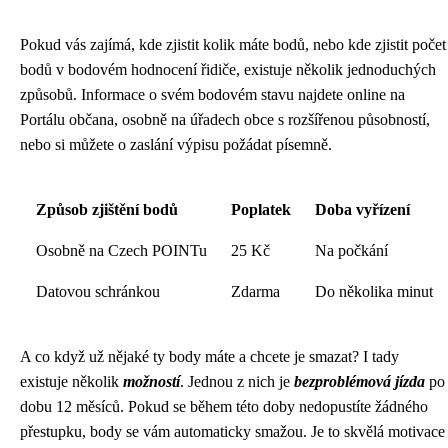
Pokud vás zajímá, kde zjistit kolik máte bodů, nebo kde zjistit počet
bodů v bodovém hodnocení řidiče, existuje několik jednoduchých
způsobů. Informace o svém bodovém stavu najdete online na
Portálu občana, osobně na úřadech obce s rozšířenou působností,
nebo si můžete o zaslání výpisu požádat písemně.
Způsob zjištění bodů
Poplatek
Doba vyřízení
Osobně na Czech POINTu
25 Kč
Na počkání
Datovou schránkou
Zdarma
Do několika minut
A co když už nějaké ty body máte a chcete je smazat? I tady
existuje několik
možností
. Jednou z nich je
bezproblémová jízda
po
dobu 12 měsíců. Pokud se během této doby nedopustíte žádného
přestupku, body se vám automaticky smažou. Je to skvělá motivace