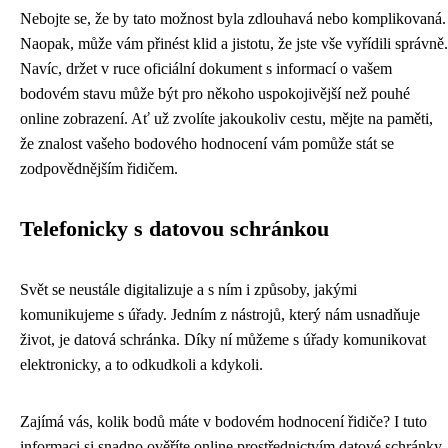
Nebojte se, že by tato možnost byla zdlouhavá nebo komplikovaná.
Naopak, může vám přinést klid a jistotu, že jste vše vyřídili správně.
Navíc, držet v ruce oficiální dokument s informací o vašem
bodovém stavu může být pro někoho uspokojivější než pouhé
online zobrazení. Ať už zvolíte jakoukoliv cestu, mějte na paměti,
že znalost vašeho bodového hodnocení vám pomůže stát se
zodpovědnějším řidičem.
Telefonicky s datovou schránkou
Svět se neustále digitalizuje a s ním i způsoby, jakými
komunikujeme s úřady. Jedním z nástrojů, který nám usnadňuje
život, je datová schránka. Díky ní můžeme s úřady komunikovat
elektronicky, a to odkudkoli a kdykoli.
Zajímá vás, kolik bodů máte v bodovém hodnocení řidiče? I tuto
informaci si snadno ověříte online prostřednictvím datové schránky.