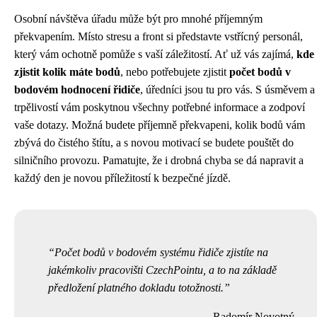
Osobní návštěva úřadu může být pro mnohé příjemným
překvapením. Místo stresu a front si představte vstřícný personál,
který vám ochotně pomůže s vaší záležitostí. Ať už vás zajímá,
kde
zjistit kolik máte bodů
, nebo potřebujete zjistit
počet bodů v
bodovém hodnocení řidiče
, úředníci jsou tu pro vás. S úsměvem a
trpělivostí vám poskytnou všechny potřebné informace a zodpoví
vaše dotazy. Možná budete příjemně překvapeni, kolik bodů vám
zbývá do čistého štítu, a s novou motivací se budete pouštět do
silničního provozu. Pamatujte, že i drobná chyba se dá napravit a
každý den je novou příležitostí k bezpečné jízdě.
Počet bodů v bodovém systému řidiče zjistíte na
jakémkoliv pracovišti CzechPointu, a to na základě
předložení platného dokladu totožnosti.
Radomír Novotný