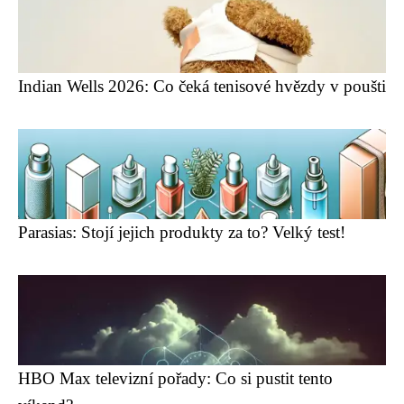
Indian Wells 2026: Co čeká tenisové hvězdy v poušti
Parasias: Stojí jejich produkty za to? Velký test!
HBO Max televizní pořady: Co si pustit tento