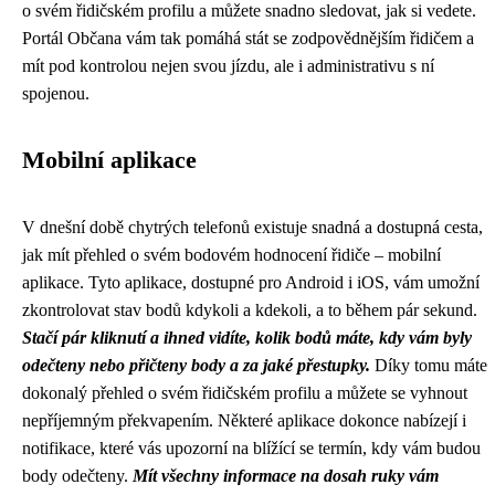
o svém řidičském profilu a můžete snadno sledovat, jak si vedete.
Portál Občana vám tak pomáhá stát se zodpovědnějším řidičem a
mít pod kontrolou nejen svou jízdu, ale i administrativu s ní
spojenou.
Mobilní aplikace
V dnešní době chytrých telefonů existuje snadná a dostupná cesta,
jak mít přehled o svém bodovém hodnocení řidiče – mobilní
aplikace. Tyto aplikace, dostupné pro Android i iOS, vám umožní
zkontrolovat stav bodů kdykoli a kdekoli, a to během pár sekund.
Stačí pár kliknutí a ihned vidíte, kolik bodů máte, kdy vám byly
odečteny nebo přičteny body a za jaké přestupky.
Díky tomu máte
dokonalý přehled o svém řidičském profilu a můžete se vyhnout
nepříjemným překvapením. Některé aplikace dokonce nabízejí i
notifikace, které vás upozorní na blížící se termín, kdy vám budou
body odečteny.
Mít všechny informace na dosah ruky vám