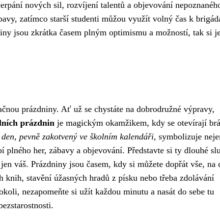
erpání nových sil, rozvíjení talentů a objevování nepoznanéh
bavy, zatímco starší studenti můžou využít volný čas k brigá
iny jsou zkrátka časem plným optimismu a možností, tak si j
začnou prázdniny. Ať už se chystáte na dobrodružné výpravy,
lních prázdnin
je magickým okamžikem, kdy se otevírají br
 den, pevně zakotvený ve školním kalendáři,
symbolizuje neje
 plného her, zábavy a objevování. Představte si ty dlouhé sl
 jen váš. Prázdniny jsou časem, kdy si můžete dopřát vše, na 
 knih, stavění úžasných hradů z písku nebo třeba zdolávání
okoli, nezapomeňte si užít každou minutu a nasát do sebe tu
ezstarostnosti.