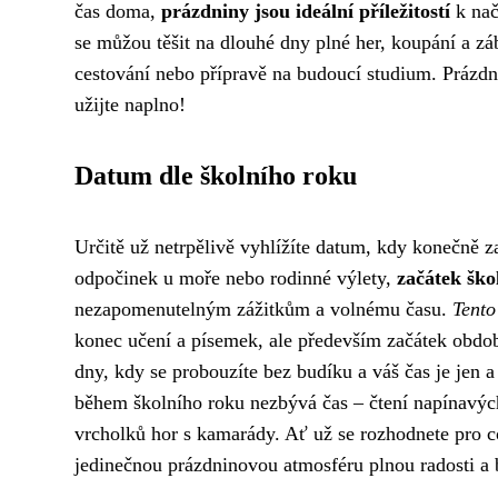
čas doma,
prázdniny jsou ideální příležitostí
k nač
se můžou těšit na dlouhé dny plné her, koupání a zá
cestování nebo přípravě na budoucí studium. Prázdn
užijte naplno!
Datum dle školního roku
Určitě už netrpělivě vyhlížíte datum, kdy konečně 
odpočinek u moře nebo rodinné výlety,
začátek ško
nezapomenutelným zážitkům a volnému času.
Tento
konec učení a písemek, ale především začátek období
dny, kdy se probouzíte bez budíku a váš čas je jen a
během školního roku nezbývá čas – čtení napínavých
vrcholků hor s kamarády. Ať už se rozhodnete pro c
jedinečnou prázdninovou atmosféru plnou radosti a b