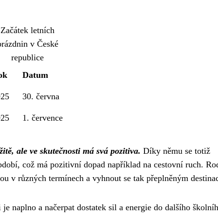
Začátek letních
prázdnin v České
republice
ok
Datum
025
30. června
025
1. července
itě, ale ve skutečnosti má svá pozitiva.
Díky němu se totiž
dobí, což má pozitivní dopad například na cestovní ruch. Ro
nou v různých termínech a vyhnout se tak přeplněným destina
i je naplno a načerpat dostatek sil a energie do dalšího školní