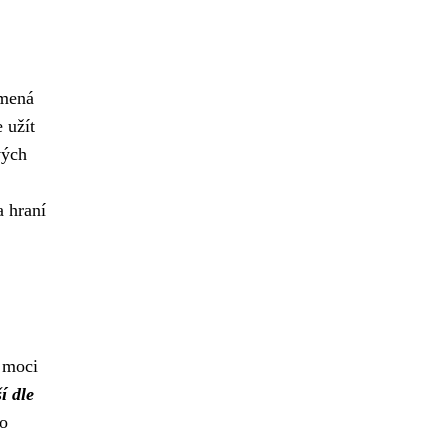
amená
 užít
vých
a hraní
u moci
í dle
 o