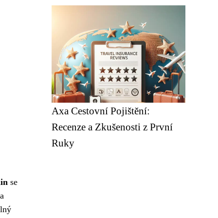
Axa Cestovní Pojištění:
Recenze a Zkušenosti z První
Ruky
in
se
 a
olný