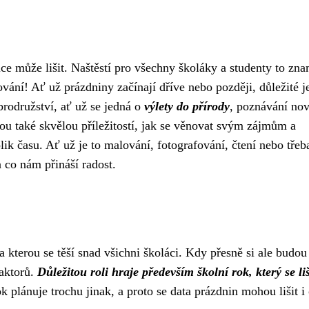
ce může lišit. Naštěstí pro všechny školáky a studenty to zn
ání! Ať už prázdniny začínají dříve nebo později, důležité je
brodružství, ať už se jedná o
výlety do přírody
, poznávání no
ou také skvělou příležitostí, jak se věnovat svým zájmům a
k času. Ať už je to malování, fotografování, čtení nebo třeb
a co nám přináší radost.
a kterou se těší snad všichni školáci. Kdy přesně si ale budo
faktorů.
Důležitou roli hraje především školní rok, který se liš
ok plánuje trochu jinak, a proto se data prázdnin mohou lišit i