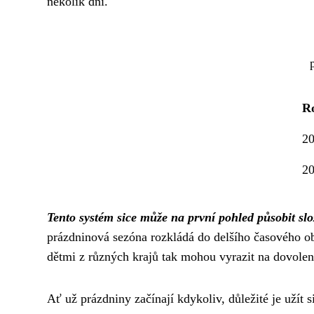
několik dní.
R
2
2
Tento systém sice může na první pohled působit slož
prázdninová sezóna rozkládá do delšího časového ob
dětmi z různých krajů tak mohou vyrazit na dovole
Ať už prázdniny začínají kdykoliv, důležité je užít s