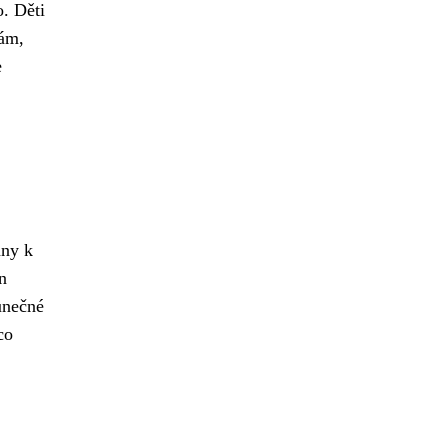
o. Děti
dám,
e
ány k
n
unečné
co