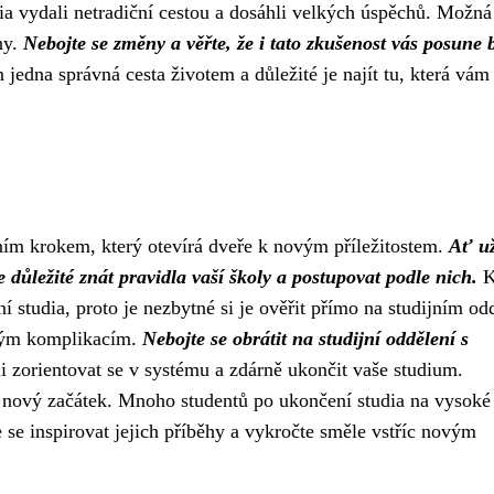
udia vydali netradiční cestou a dosáhli velkých úspěchů. Možná
ny.
Nebojte se změny a věřte, že i tato zkušenost vás posune b
 jedna správná cesta životem a důležité je najít tu, která vám
ním krokem, který otevírá dveře k novým příležitostem.
Ať už
důležité znát pravidla vaší školy a postupovat podle nich.
K
 studia, proto je nezbytné si je ověřit přímo na studijním od
adným komplikacím.
Nebojte se obrátit na studijní oddělení s
 zorientovat se v systému a zdárně ukončit vaše studium.
e nový začátek. Mnoho studentů po ukončení studia na vysoké
se inspirovat jejich příběhy a vykročte směle vstříc novým