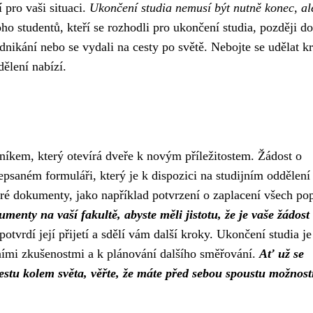
 pro vaši situaci.
Ukončení studia nemusí být nutně konec, al
ho studentů, kteří se rozhodli pro ukončení studia, později d
dnikání nebo se vydali na cesty po světě. Nebojte se udělat k
ělení nabízí.
íkem, který otevírá dveře k novým příležitostem. Žádost o
saném formuláři, který je k dispozici na studijním oddělení
teré dokumenty, jako například potvrzení o zaplacení všech po
enty na vaší fakultě, abyste měli jistotu, že je vaše žádost
otvrdí její přijetí a sdělí vám další kroky. Ukončení studia je
ními zkušenostmi a k plánování dalšího směřování.
Ať už se
estu kolem světa, věřte, že máte před sebou spoustu možnost