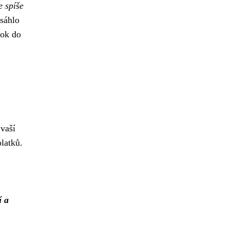
e spíše
osáhlo
rok do
 vaší
platků.
í a