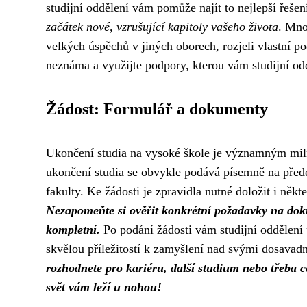
studijní oddělení vám pomůže najít to nejlepší řešení
začátek nové, vzrušující kapitoly vašeho života
. Mno
velkých úspěchů v jiných oborech, rozjeli vlastní po
neznáma a využijte podpory, kterou vám studijní odd
Žádost: Formulář a dokumenty
Ukončení studia na vysoké škole je významným miln
ukončení studia se obvykle podává písemně na předep
fakulty. Ke žádosti je zpravidla nutné doložit i něk
Nezapomeňte si ověřit konkrétní požadavky na dokum
kompletní.
Po podání žádosti vám studijní oddělení p
skvělou příležitostí k zamyšlení nad svými dosavad
rozhodnete pro kariéru, další studium nebo třeba c
svět vám leží u nohou!