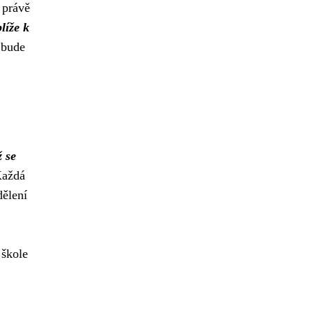
 právě
líže k
 bude
 se
aždá
dělení
 škole