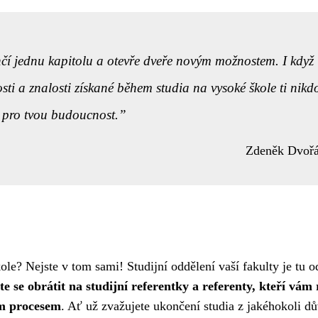
ončí jednu kapitolu a otevře dveře novým možnostem. I když
sti a znalosti získané během studia na vysoké škole ti nikd
 pro tvou budoucnost.
Zdeněk Dvoř
le? Nejste v tom sami! Studijní oddělení vaší fakulty je tu o
e se obrátit na studijní referentky a referenty, kteří vám 
ým procesem
. Ať už zvažujete ukončení studia z jakéhokoli d