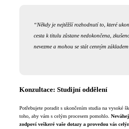
Někdy je nejtěžší rozhodnutí to, které uk
cesta k titulu zůstane nedokončena, zkušeno
nevezme a mohou se stát cenným základem
Konzultace: Studijní oddělení
Potřebujete poradit s ukončením studia na vysoké ško
toho, aby vám s celým procesem pomohlo.
Neváhejt
zodpoví veškeré vaše dotazy a provedou vás cel