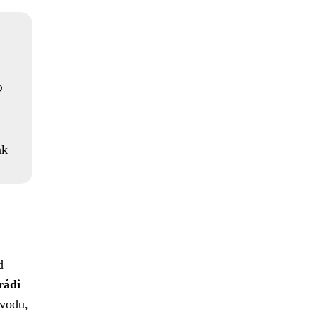
o
ák
d
rádi
ůvodu,