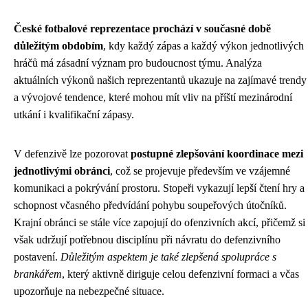
České fotbalové reprezentace prochází v současné době
důležitým obdobím
, kdy každý zápas a každý výkon jednotlivých
hráčů má zásadní význam pro budoucnost týmu. Analýza
aktuálních výkonů našich reprezentantů ukazuje na zajímavé trendy
a vývojové tendence, které mohou mít vliv na příští mezinárodní
utkání i kvalifikační zápasy.
V defenzivě lze pozorovat
postupné zlepšování koordinace mezi
jednotlivými obránci
, což se projevuje především ve vzájemné
komunikaci a pokrývání prostoru. Stopeři vykazují lepší čtení hry a
schopnost včasného předvídání pohybu soupeřových útočníků.
Krajní obránci se stále více zapojují do ofenzivních akcí, přičemž si
však udržují potřebnou disciplínu při návratu do defenzivního
postavení.
Důležitým aspektem je také zlepšená spolupráce s
brankářem
, který aktivně diriguje celou defenzivní formaci a včas
upozorňuje na nebezpečné situace.