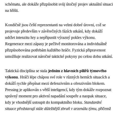
schématu, ale dokáže přizpůsobit svůj útočný projev aktuální situaci
na hřišti.
Kondičně jsou čeští reprezentanti na velmi dobré úrovni, což se
projevuje především v závěrečných fázích utkání, kdy dokáží
udržet intenzitu hry a nepřipustit výrazný pokles výkonu.
Regenerace mezi zápasy je pečlivě monitorována a individuálně
přizpůsobována potřebám každého hráče. Fyzická připravenost
umožňuje realizovat náročné taktické pokyny po celou dobu utkání.
Taktická disciplína se stala
jedním z hlavních pilířů týmového
výkonu
. Hráči lépe chápou své role v různých herních situacích a
dokáží rychle přepínat mezi defenzivním a ofenzivním blokem.
Pressing je aplikován s větší inteligencí, kdy tým dokáže rozpoznat
správný moment pro aktivní napadání soupeře a naopak situace,
kdy je vhodnější ustoupit do kompaktního bloku.
Standardní
situace představují stále důležitější zbraň v arzenálu týmu
, přičemž