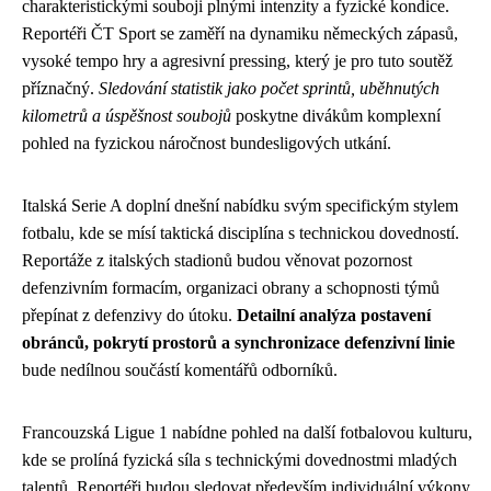
charakteristickými souboji plnými intenzity a fyzické kondice.
Reportéři ČT Sport se zaměří na dynamiku německých zápasů,
vysoké tempo hry a agresivní pressing, který je pro tuto soutěž
příznačný.
Sledování statistik jako počet sprintů, uběhnutých
kilometrů a úspěšnost soubojů
poskytne divákům komplexní
pohled na fyzickou náročnost bundesligových utkání.
Italská Serie A doplní dnešní nabídku svým specifickým stylem
fotbalu, kde se mísí taktická disciplína s technickou dovedností.
Reportáže z italských stadionů budou věnovat pozornost
defenzivním formacím, organizaci obrany a schopnosti týmů
přepínat z defenzivy do útoku.
Detailní analýza postavení
obránců, pokrytí prostorů a synchronizace defenzivní linie
bude nedílnou součástí komentářů odborníků.
Francouzská Ligue 1 nabídne pohled na další fotbalovou kulturu,
kde se prolíná fyzická síla s technickými dovednostmi mladých
talentů. Reportéři budou sledovat především individuální výkony