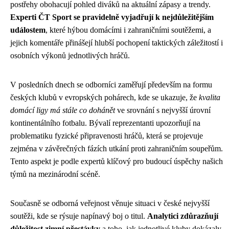
postřehy obohacují pohled diváků na aktuální zápasy a trendy.
Experti ČT Sport se pravidelně vyjadřují k nejdůležitějším
událostem
, které hýbou domácími i zahraničními soutěžemi, a
jejich komentáře přinášejí hlubší pochopení taktických záležitostí i
osobních výkonů jednotlivých hráčů.
V posledních dnech se odborníci zaměřují především na formu
českých klubů v evropských pohárech, kde se ukazuje, že
kvalita
domácí ligy má stále co dohánět
ve srovnání s nejvyšší úrovní
kontinentálního fotbalu. Bývalí reprezentanti upozorňují na
problematiku fyzické připravenosti hráčů, která se projevuje
zejména v závěrečných fázích utkání proti zahraničním soupeřům.
Tento aspekt je podle expertů klíčový pro budoucí úspěchy našich
týmů na mezinárodní scéně.
Současně se odborná veřejnost věnuje situaci v české nejvyšší
soutěži, kde se rýsuje napínavý boj o titul.
Analytici zdůrazňují
důležitost zimní přestávky
a toho, jak jednotlivé kluby dokázaly