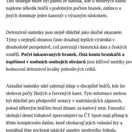
Tato strategie může být patrná ze statistik, kde u některých klubů
najdeme několik hráčů s podobným počtem branek, zatímco u
jiných dominuje jeden kanonýr s výrazným náskokem.
Defenzivní statistiky jsou stejně důležité jako útočné ukazatele.
Týmy s nejlepší obranou často dosahují lepších výsledků v
dlouhodobé perspektivě, což potvrzují i historická data z českých
soutěží.
Počet inkasovaných branek, čistá konta brankářů a
úspěšnost v osobních soubojích obránců
jsou klíčové metriky pro
hodnocení defenzivní kvality jednotlivých celků.
Aktuální statistiky také zahrnují údaje o disciplíně hráčů, kde lze
sledovat počty žlutých a červených karet. Tyto informace mohou
být důležité pro předpověď sestavy v nadcházejících zápasech,
pokud některým hráčům hrozí distanc za kartový trest. Fanoušci
sledující denní fotbalové zpravodajství na ČT Sport mají přístup k
těmto komplexním datům, které obohacují jejich vnímání hry a
pomáhají lépe pochopit taktické aspekty moderního fotbalu.