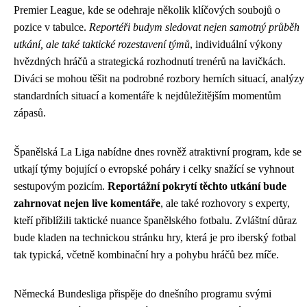
Premier League, kde se odehraje několik klíčových soubojů o
pozice v tabulce.
Reportéři budут sledovat nejen samotný průběh
utkání, ale také taktické rozestavení týmů
, individuální výkony
hvězdných hráčů a strategická rozhodnutí trenérů na lavičkách.
Diváci se mohou těšit na podrobné rozbory herních situací, analýzy
standardních situací a komentáře k nejdůležitějším momentům
zápasů.
Španělská La Liga nabídne dnes rovněž atraktivní program, kde se
utkají týmy bojující o evropské poháry i celky snažící se vyhnout
sestupovým pozicím.
Reportážní pokrytí těchto utkání bude
zahrnovat nejen live komentáře
, ale také rozhovory s experty,
kteří přiblížili taktické nuance španělského fotbalu. Zvláštní důraz
bude kladen na technickou stránku hry, která je pro iberský fotbal
tak typická, včetně kombinační hry a pohybu hráčů bez míče.
Německá Bundesliga přispěje do dnešního programu svými