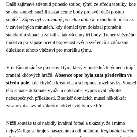
Další zajímavé střetnutí přineslo souboj týmů ze středu tabulky, kde
se oba soupeři snažili získat cenné body pro svůj další postup
soutěží.
Zápas byl vyrovnaný po celou dobu
a rozhodnutí přišlo až
v závěrečných minutách, kdy domácí tým dokázal proměnit
standardní situaci a zajistil si tak všechny tři body. Trenér vítězného
mužstva po zápase ocenil bojovnost svých svěřenců a zdůraznil
důležitost tohoto vítězství pro morálku týmu.
V dalším utkání se představil tým, který v posledních týdnech trápí
zranění klíčových hráčů.
Absence opor byla znát především ve
středu pole
, kde chyběla kreativita a schopnost rozehrávky. Soupeř
této situace dokonale využil a dokázal si vypracovat několik
nebezpečných příležitostí. Brankář domácích musel několikrát
zasahovat a svými zákroky udržel svůj tým ve hře.
Nižší soutěže také nabídly kvalitní fotbal a ukázaly, že i mimo
nejvyšší ligu se hraje s nasazením a odhodláním.
Regionální derby