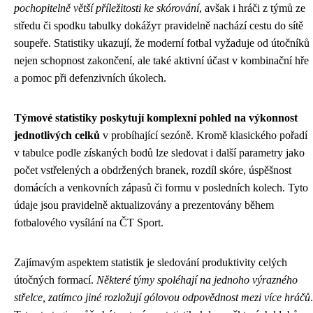
pochopitelně větší příležitosti ke skórování
, avšak i hráči z týmů ze
středu či spodku tabulky dokážут pravidelně nachází cestu do sítě
soupeře. Statistiky ukazují, že moderní fotbal vyžaduje od útočníků
nejen schopnost zakončení, ale také aktivní účast v kombinační hře
a pomoc při defenzivních úkolech.
Týmové statistiky poskytují komplexní pohled na výkonnost
jednotlivých celků
v probíhající sezóně. Kromě klasického pořadí
v tabulce podle získaných bodů lze sledovat i další parametry jako
počet vstřelených a obdržených branek, rozdíl skóre, úspěšnost
domácích a venkovních zápasů či formu v posledních kolech. Tyto
údaje jsou pravidelně aktualizovány a prezentovány během
fotbalového vysílání na ČT Sport.
Zajímavým aspektem statistik je sledování produktivity celých
útočných formací.
Některé týmy spoléhají na jednoho výrazného
střelce, zatímco jiné rozložují gólovou odpovědnost mezi více hráčů
.