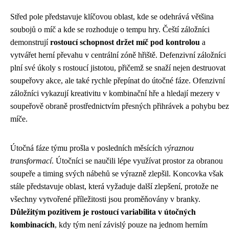
Střed pole představuje klíčovou oblast, kde se odehrává většina
soubojů o míč a kde se rozhoduje o tempu hry. Čeští záložníci
demonstrují
rostoucí schopnost držet míč pod kontrolou
a
vytvářet herní převahu v centrální zóně hřiště. Defenzivní záložníci
plní své úkoly s rostoucí jistotou, přičemž se snaží nejen destruovat
soupeřovy akce, ale také rychle přepínat do útočné fáze. Ofenzivní
záložníci vykazují kreativitu v kombinační hře a hledají mezery v
soupeřově obraně prostřednictvím přesných přihrávek a pohybu bez
míče.
Útočná fáze týmu prošla v posledních měsících
výraznou
transformací
. Útočníci se naučili lépe využívat prostor za obranou
soupeře a timing svých nábehů se výrazně zlepšil. Koncovka však
stále představuje oblast, která vyžaduje další zlepšení, protože ne
všechny vytvořené příležitosti jsou proměňovány v branky.
Důležitým pozitivem je rostoucí variabilita v útočných
kombinacích
, kdy tým není závislý pouze na jednom herním