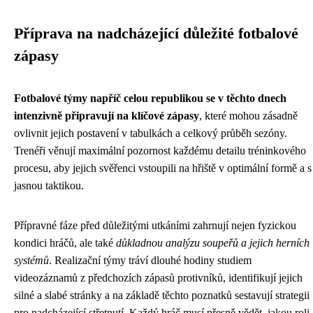
Příprava na nadcházející důležité fotbalové
zápasy
Fotbalové týmy napříč celou republikou se v těchto dnech
intenzivně připravují na klíčové zápasy
, které mohou zásadně
ovlivnit jejich postavení v tabulkách a celkový průběh sezóny.
Trenéři věnují maximální pozornost každému detailu tréninkového
procesu, aby jejich svěřenci vstoupili na hřiště v optimální formě a s
jasnou taktikou.
Přípravné fáze před důležitými utkáními zahrnují nejen fyzickou
kondici hráčů, ale také
důkladnou analýzu soupeřů a jejich herních
systémů
. Realizační týmy tráví dlouhé hodiny studiem
videozáznamů z předchozích zápasů protivníků, identifikují jejich
silné a slabé stránky a na základě těchto poznatků sestavují strategii
pro nadcházející střetnutí. Každý hráč musí přesně vědět, jakou roli