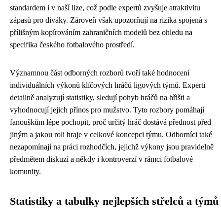
standardem i v naší lize, což podle expertů zvyšuje atraktivitu
zápasů pro diváky. Zároveň však upozorňují na rizika spojená s
přílišným kopírováním zahraničních modelů bez ohledu na
specifika českého fotbalového prostředí.
Významnou část odborných rozborů tvoří také hodnocení
individuálních výkonů klíčových hráčů ligových týmů. Experti
detailně analyzují statistiky, sledují pohyb hráčů na hřišti a
vyhodnocují jejich přínos pro mužstvo. Tyto rozbory pomáhají
fanouškům lépe pochopit, proč určitý hráč dostává přednost před
jiným a jakou roli hraje v celkové koncepci týmu. Odborníci také
nezapomínají na práci rozhodčích, jejichž výkony jsou pravidelně
předmětem diskuzí a někdy i kontroverzí v rámci fotbalové
komunity.
Statistiky a tabulky nejlepších střelců a týmů