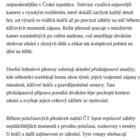
nejmodernějším v České republice. Televize využívá nejnovější
kamery s vysokým rozlišením, které dokáží zachytit každý detail
hry, od výrazů ve tvářích hráčů až po precizní záběry na míč během
klíčových momentů zápasu. Režie přenosů pracuje s množstvím
kamer rozmístěných po celém stadionu, což umožňuje divákům
sledovat utkání z různých úhlů a získat tak komplexní pohled na
dění na hřišti.
Dnešní fotbalové přenosy zahrnují
detailní předzápasové analýzy
,
kde odborníci rozebírají formu obou týmů, jejich vzájemné zápasy z
minulosti, klíčové hráče a pravděpodobné sestavy. Tato
předzápasová příprava pomáhá divákům lépe pochopit kontext
utkání a zvyšuje jejich celkový zážitek ze sledování.
Během poločasových přestávek nabízí ČT Sport reprízové záběry
nejdůležitějších momentů z prvního poločasu, rozhovory s trenéry
či hráči a další zajímavosti ze zákulisí. Tyto vstupy obohacují