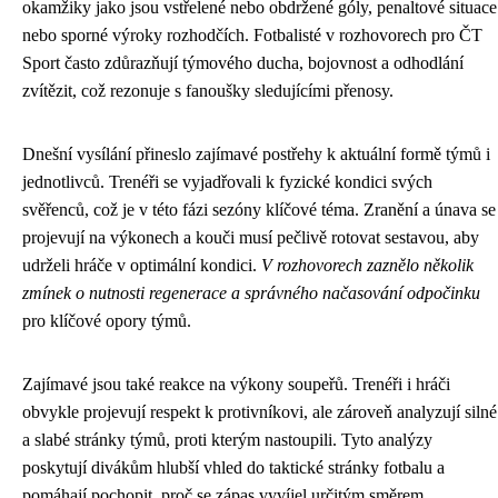
okamžiky jako jsou vstřelené nebo obdržené góly, penaltové situace
nebo sporné výroky rozhodčích. Fotbalisté v rozhovorech pro ČT
Sport často zdůrazňují týmového ducha, bojovnost a odhodlání
zvítězit, což rezonuje s fanoušky sledujícími přenosy.
Dnešní vysílání přineslo zajímavé postřehy k aktuální formě týmů i
jednotlivců. Trenéři se vyjadřovali k fyzické kondici svých
svěřenců, což je v této fázi sezóny klíčové téma. Zranění a únava se
projevují na výkonech a kouči musí pečlivě rotovat sestavou, aby
udrželi hráče v optimální kondici.
V rozhovorech zaznělo několik
zmínek o nutnosti regenerace a správného načasování odpočinku
pro klíčové opory týmů.
Zajímavé jsou také reakce na výkony soupeřů. Trenéři i hráči
obvykle projevují respekt k protivníkovi, ale zároveň analyzují silné
a slabé stránky týmů, proti kterým nastoupili. Tyto analýzy
poskytují divákům hlubší vhled do taktické stránky fotbalu a
pomáhají pochopit, proč se zápas vyvíjel určitým směrem.