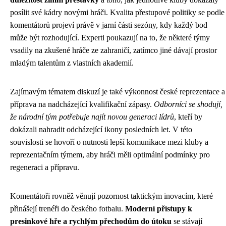
posílit své kádry novými hráči. Kvalita přestupové politiky se podle
komentátorů projeví právě v jarní části sezóny, kdy každý bod
může být rozhodující. Experti poukazují na to, že některé týmy
vsadily na zkušené hráče ze zahraničí, zatímco jiné dávají prostor
mladým talentům z vlastních akademií.
Zajímavým tématem diskuzí je také výkonnost české reprezentace a
příprava na nadcházející kvalifikační zápasy.
Odborníci se shodují,
že národní tým potřebuje najít novou generaci lídrů
, kteří by
dokázali nahradit odcházející ikony posledních let. V této
souvislosti se hovoří o nutnosti lepší komunikace mezi kluby a
reprezentačním týmem, aby hráči měli optimální podmínky pro
regeneraci a přípravu.
Komentátoři rovněž věnují pozornost taktickým inovacím, které
přinášejí trenéři do českého fotbalu.
Moderní přístupy k
presinkové hře a rychlým přechodům do útoku
se stávají