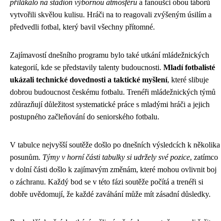
přilákalo na stadion výbornou atmosféru
a fanoušci obou táborů
vytvořili skvělou kulisu. Hráči na to reagovali zvýšeným úsilím a
předvedli fotbal, který bavil všechny přítomné.
Zajímavostí dnešního programu bylo také utkání mládežnických
kategorií, kde se představily talenty budoucnosti.
Mladí fotbalisté
ukázali technické dovednosti a taktické myšlení
, které slibuje
dobrou budoucnost českému fotbalu. Trenéři mládežnických týmů
zdůrazňují důležitost systematické práce s mladými hráči a jejich
postupného začleňování do seniorského fotbalu.
V tabulce nejvyšší soutěže došlo po dnešních výsledcích k několika
posunům.
Týmy v horní části tabulky si udržely své pozice
, zatímco
v dolní části došlo k zajímavým změnám, které mohou ovlivnit boj
o záchranu. Každý bod se v této fázi soutěže počítá a trenéři si
dobře uvědomují, že každé zaváhání může mít zásadní důsledky.