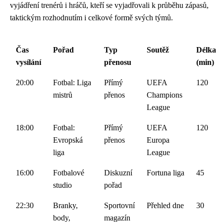
vyjádření trenérů i hráčů, kteří se vyjadřovali k průběhu zápasů,
taktickým rozhodnutím i celkové formě svých týmů.
Čas
Pořad
Typ
Soutěž
Délka
vysílání
přenosu
(min)
20:00
Fotbal: Liga
Přímý
UEFA
120
mistrů
přenos
Champions
League
18:00
Fotbal:
Přímý
UEFA
120
Evropská
přenos
Europa
liga
League
16:00
Fotbalové
Diskuzní
Fortuna liga
45
studio
pořad
22:30
Branky,
Sportovní
Přehled dne
30
body,
magazín