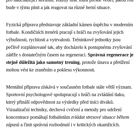
bude v týmu plnit a jak reagovat na různé herní situace.
Fyzická příprava představuje základní kámen úspěchu v moderním
fotbale. Kondičních trenérů pracují s hráči na zvyšování jejich
výbušnosti, rychlosti a vytrvalosti. Tréninkové jednotky jsou
pečlivě rozplánované tak, aby docházelo k postupnému zvyšování
zátěže s dostatečným časem na regeneraci.
Správná regenerace je
stejně důležitá jako samotný trening
, protože únava a přetížení
mohou vést ke zraněním a poklesu výkonnosti.
Mentální příprava získává v současném fotbale stále větší význam.
Sportovní psychologové spolupracují s hráči na zvládání tlaku,
který přináší odpovědnost za výsledky před tisíci diváků.
Vizualizační techniky, dechová cvičení a metody pro udržení
koncentrace pomáhají fotbalistům
zvládat stresové situace během
zápasů
a činit správná rozhodnutí i v kritických okamžicích.