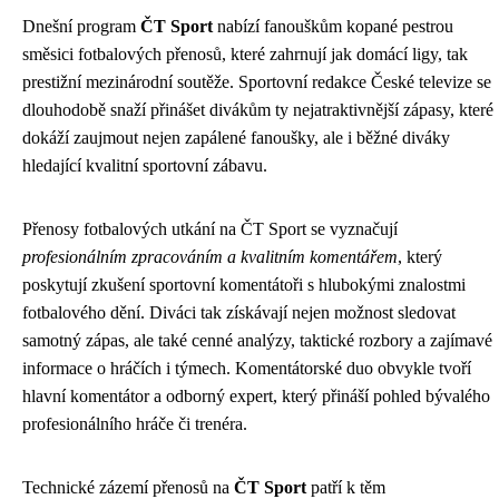
Dnešní program
ČT Sport
nabízí fanouškům kopané pestrou
směsici fotbalových přenosů, které zahrnují jak domácí ligy, tak
prestižní mezinárodní soutěže. Sportovní redakce České televize se
dlouhodobě snaží přinášet divákům ty nejatraktivnější zápasy, které
dokáží zaujmout nejen zapálené fanoušky, ale i běžné diváky
hledající kvalitní sportovní zábavu.
Přenosy fotbalových utkání na ČT Sport se vyznačují
profesionálním zpracováním a kvalitním komentářem
, který
poskytují zkušení sportovní komentátoři s hlubokými znalostmi
fotbalového dění. Diváci tak získávají nejen možnost sledovat
samotný zápas, ale také cenné analýzy, taktické rozbory a zajímavé
informace o hráčích i týmech. Komentátorské duo obvykle tvoří
hlavní komentátor a odborný expert, který přináší pohled bývalého
profesionálního hráče či trenéra.
Technické zázemí přenosů na
ČT Sport
patří k těm