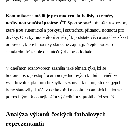
Komunikace s médii je pro moderní fotbalisty a trenéry
nezbytnou součástí profese
. ČT Sport se snaží přinášet rozhovory,
které jsou autentické a poskytují skutečnou přidanou hodnotu pro
diváky. Otázky moderátorů směřují k podstatě věci a snaží se získat
odpovědi, které fanoušky skutečně zajímají. Nejde pouze o
standardní fráze, ale o skutečný dialog o fotbale.
V dnešních rozhovorech zazněla také témata týkající se
budoucnosti, přestupů a ambicí jednotlivých klubů. Trenéři se
vyjadřovali k plánům do zbytku sezóny a k cílům, které si jejich
týmy stanovily. Hráči zase hovořili o osobních ambicích a touze
pomoci týmu k co nejlepším výsledkům v probíhající soutěži.
Analýza výkonů českých fotbalových
reprezentantů