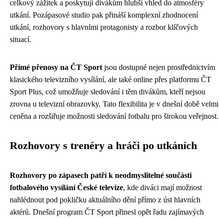
celkový zážitek a poskytují divákům hlubší vhled do atmosféry
utkání. Pozápasové studio pak přináší komplexní zhodnocení
utkání, rozhovory s hlavními protagonisty a rozbor klíčových
situací.
Přímé přenosy na ČT Sport
jsou dostupné nejen prostřednictvím
klasického televizního vysílání, ale také online přes platformu ČT
Sport Plus, což umožňuje sledování i těm divákům, kteří nejsou
zrovna u televizní obrazovky. Tato flexibilita je v dnešní době velmi
ceněna a rozšiřuje možnosti sledování fotbalu pro širokou veřejnost.
Rozhovory s trenéry a hráči po utkáních
Rozhovory po zápasech patří k neodmyslitelné součásti
fotbalového vysílání České televize
, kde diváci mají možnost
nahlédnout pod pokličku aktuálního dění přímo z úst hlavních
aktérů. Dnešní program ČT Sport přinesl opět řadu zajímavých