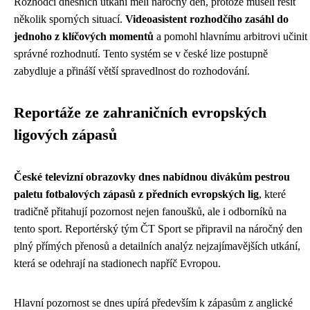
Rozhodčí dnešních utkání měli náročný den, protože museli řešit
několik sporných situací.
Videoasistent rozhodčího zasáhl do
jednoho z klíčových momentů
a pomohl hlavnímu arbitrovi učinit
správné rozhodnutí. Tento systém se v české lize postupně
zabydluje a přináší větší spravedlnost do rozhodování.
Reportáže ze zahraničních evropských
ligových zápasů
České televizní obrazovky dnes nabídnou divákům pestrou
paletu fotbalových zápasů z předních evropských lig
, které
tradičně přitahují pozornost nejen fanoušků, ale i odborníků na
tento sport. Reportérský tým ČT Sport se připravil na náročný den
plný přímých přenosů a detailních analýz nejzajímavějších utkání,
která se odehrají na stadionech napříč Evropou.
Hlavní pozornost se dnes upírá především k zápasům z anglické