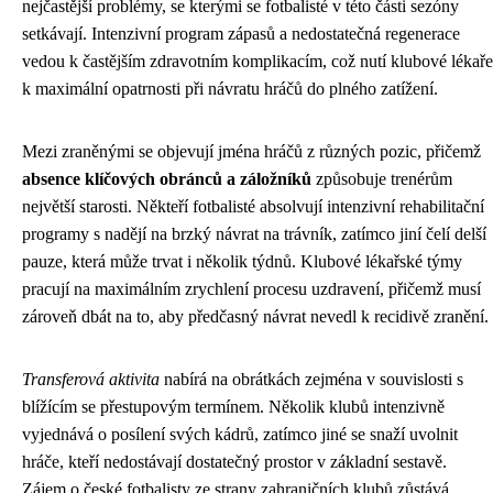
nejčastější problémy, se kterými se fotbalisté v této části sezóny
setkávají. Intenzivní program zápasů a nedostatečná regenerace
vedou k častějším zdravotním komplikacím, což nutí klubové lékaře
k maximální opatrnosti při návratu hráčů do plného zatížení.
Mezi zraněnými se objevují jména hráčů z různých pozic, přičemž
absence klíčových obránců a záložníků
způsobuje trenérům
největší starosti. Někteří fotbalisté absolvují intenzivní rehabilitační
programy s nadějí na brzký návrat na trávník, zatímco jiní čelí delší
pauze, která může trvat i několik týdnů. Klubové lékařské týmy
pracují na maximálním zrychlení procesu uzdravení, přičemž musí
zároveň dbát na to, aby předčasný návrat nevedl k recidivě zranění.
Transferová aktivita
nabírá na obrátkách zejména v souvislosti s
blížícím se přestupovým termínem. Několik klubů intenzivně
vyjednává o posílení svých kádrů, zatímco jiné se snaží uvolnit
hráče, kteří nedostávají dostatečný prostor v základní sestavě.
Zájem o české fotbalisty ze strany zahraničních klubů zůstává