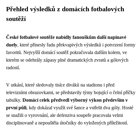
Přehled výsledků z domácích fotbalových
soutěží
České fotbalové soutěže nabídly fanouškům další napínavé
duely
, které přinesly řadu překvapivých výsledků i potvrzení formy
favoritů. Nejvyšší domácí soutěž pokračovala dalším kolem, ve
kterém se odehrály zápasy plné dramatických zvratů a gólových
radostí.
V utkání, které sledovaly tisíce diváků na stadionu i před
televizními obrazovkami, se představily týmy bojující o čelní příčky
tabulky.
Domácí celek předvedl výborný výkon především v
první půli
, kdy dokázal využít své šance a vstřelit dva góly. Hosté
se snažili o vyrovnání, ale defenziva soupeře pracovala velmi
disciplinovaně a nepouštěla útočníky do vyložených příležitostí.