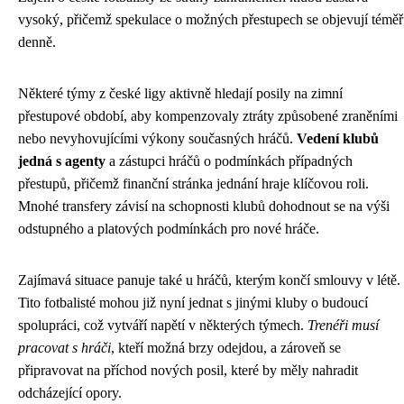
vysoký, přičemž spekulace o možných přestupech se objevují téměř
denně.
Některé týmy z české ligy aktivně hledají posily na zimní
přestupové období, aby kompenzovaly ztráty způsobené zraněními
nebo nevyhovujícími výkony současných hráčů.
Vedení klubů
jedná s agenty
a zástupci hráčů o podmínkách případných
přestupů, přičemž finanční stránka jednání hraje klíčovou roli.
Mnohé transfery závisí na schopnosti klubů dohodnout se na výši
odstupného a platových podmínkách pro nové hráče.
Zajímavá situace panuje také u hráčů, kterým končí smlouvy v létě.
Tito fotbalisté mohou již nyní jednat s jinými kluby o budoucí
spolupráci, což vytváří napětí v některých týmech.
Trenéři musí
pracovat s hráči
, kteří možná brzy odejdou, a zároveň se
připravovat na příchod nových posil, které by měly nahradit
odcházející opory.