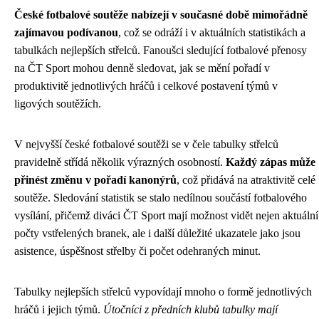
České fotbalové soutěže nabízejí v současné době mimořádně
zajímavou podívanou
, což se odráží i v aktuálních statistikách a
tabulkách nejlepších střelců. Fanoušci sledující fotbalové přenosy
na ČT Sport mohou denně sledovat, jak se mění pořadí v
produktivitě jednotlivých hráčů i celkové postavení týmů v
ligových soutěžích.
V nejvyšší české fotbalové soutěži se v čele tabulky střelců
pravidelně střídá několik výrazných osobností.
Každý zápas může
přinést změnu v pořadí kanonýrů
, což přidává na atraktivitě celé
soutěže. Sledování statistik se stalo nedílnou součástí fotbalového
vysílání, přičemž diváci ČT Sport mají možnost vidět nejen aktuální
počty vstřelených branek, ale i další důležité ukazatele jako jsou
asistence, úspěšnost střelby či počet odehraných minut.
Tabulky nejlepších střelců vypovídají mnoho o formě jednotlivých
hráčů i jejich týmů.
Útočníci z předních klubů tabulky mají