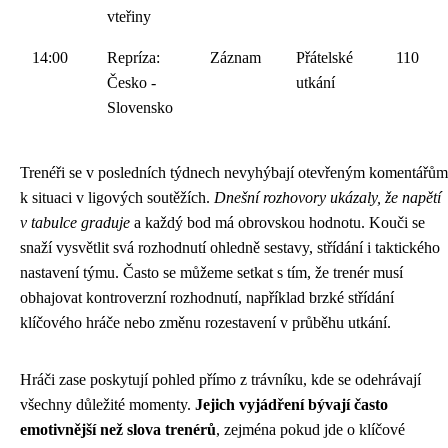
vteřiny
14:00
Repríza:
Záznam
Přátelské
110
Česko -
utkání
Slovensko
Trenéři se v posledních týdnech nevyhýbají otevřeným komentářům
k situaci v ligových soutěžích.
Dnešní rozhovory ukázaly, že napětí
v tabulce graduje
a každý bod má obrovskou hodnotu. Kouči se
snaží vysvětlit svá rozhodnutí ohledně sestavy, střídání i taktického
nastavení týmu. Často se můžeme setkat s tím, že trenér musí
obhajovat kontroverzní rozhodnutí, například brzké střídání
klíčového hráče nebo změnu rozestavení v průběhu utkání.
Hráči zase poskytují pohled přímo z trávníku, kde se odehrávají
všechny důležité momenty.
Jejich vyjádření bývají často
emotivnější než slova trenérů
, zejména pokud jde o klíčové