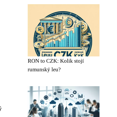
RON to CZK: Kolik stojí
rumunský leu?
ý