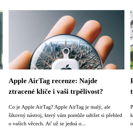
í
Apple AirTag recenze: Najde
ztracené klíče i vaši trpělivost?
Co je Apple AirTag? Apple AirTag je malý, ale
P
šikovný nástroj, který vám pomůže udržet si přehled
k
o vašich věcech. Ať už se jedná o...
o