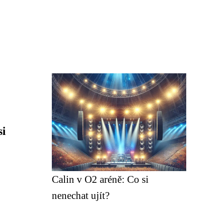
si
Calin v O2 aréně: Co si
nenechat ujít?